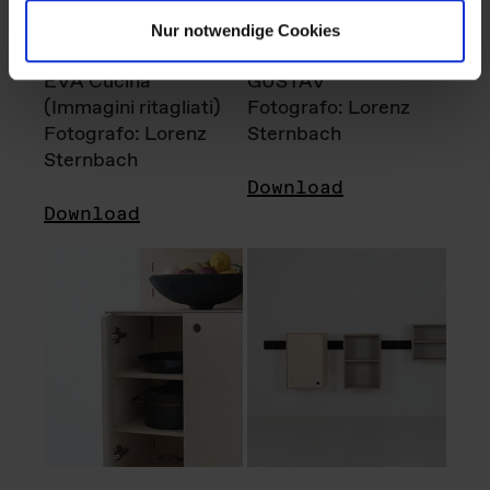
Nur notwendige Cookies
EVA Cucina
GUSTAV
(Immagini ritagliati)
Fotografo: Lorenz
Fotografo: Lorenz
Sternbach
Sternbach
Download
Download