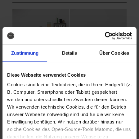
Zustimmung
Details
Über Cookies
Diese Webseite verwendet Cookies
EVA Cucina
EMMA + DANIEL
Cookies sind kleine Textdateien, die in Ihrem Endgerät (z.
Fotografo: Lorenz
Fotografo: Lorenz
B. Computer, Smartphone oder Tablet) gespeichert
Sternbach
Sternbach
werden und unterschiedlichen Zwecken dienen können.
Wir verwenden technische Cookies, die für den Betrieb
Download
Download
unserer Webseite notwendig sind und für die wir keine
Einwilligung benötigen. Wir nutzen darüber hinaus nur
solche Cookies des Open-Source-Tools Matomo, die uns
dabei helfen, die Nutzung unserer Webseite zu