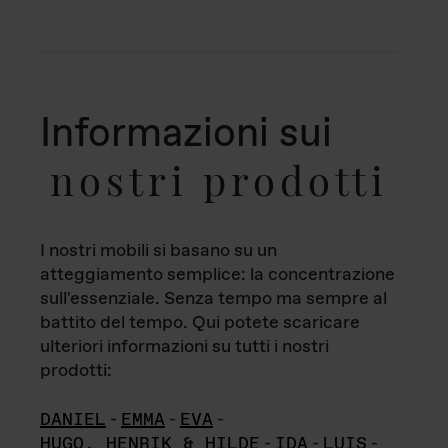
Informazioni sui
nostri prodotti
I nostri mobili si basano su un
atteggiamento semplice: la concentrazione
sull'essenziale. Senza tempo ma sempre al
battito del tempo. Qui potete scaricare
ulteriori informazioni su tutti i nostri
prodotti:
DANIEL
-
EMMA
-
EVA
-
HUGO, HENRIK & HILDE
-
IDA
-
LUIS
-