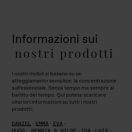
Informazioni sui
nostri prodotti
I nostri mobili si basano su un
atteggiamento semplice: la concentrazione
sull'essenziale. Senza tempo ma sempre al
battito del tempo. Qui potete scaricare
ulteriori informazioni su tutti i nostri
prodotti:
DANIEL
-
EMMA
-
EVA
-
HUGO, HENRIK & HILDE
-
IDA
-
LUIS
-