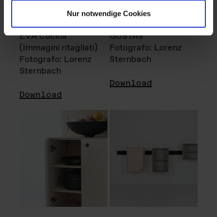
Nur notwendige Cookies
EVA Cucina
GUSTAV
(Immagini ritagliati)
Fotografo: Lorenz
Fotografo: Lorenz
Sternbach
Sternbach
Download
Download