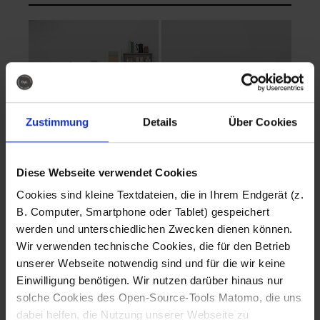
Zustimmung
Details
Über Cookies
Diese Webseite verwendet Cookies
EVA Cucina
EMMA + DANIEL
Cookies sind kleine Textdateien, die in Ihrem Endgerät (z.
Fotografo: Lorenz
Fotografo: Lorenz
B. Computer, Smartphone oder Tablet) gespeichert
Sternbach
Sternbach
werden und unterschiedlichen Zwecken dienen können.
Wir verwenden technische Cookies, die für den Betrieb
Download
Download
unserer Webseite notwendig sind und für die wir keine
Einwilligung benötigen. Wir nutzen darüber hinaus nur
solche Cookies des Open-Source-Tools Matomo, die uns
dabei helfen, die Nutzung unserer Webseite zu