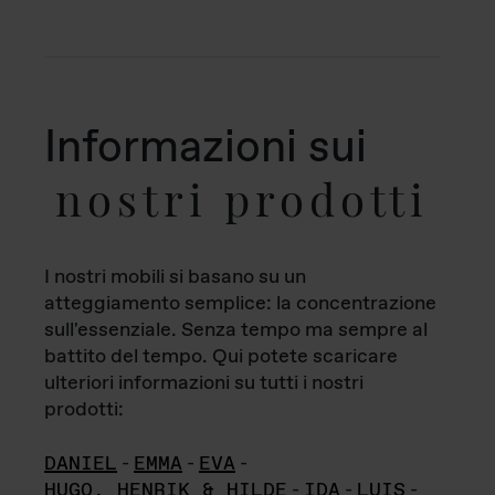
Informazioni sui
nostri prodotti
I nostri mobili si basano su un
atteggiamento semplice: la concentrazione
sull'essenziale. Senza tempo ma sempre al
battito del tempo. Qui potete scaricare
ulteriori informazioni su tutti i nostri
prodotti:
DANIEL
-
EMMA
-
EVA
-
HUGO, HENRIK & HILDE
-
IDA
-
LUIS
-