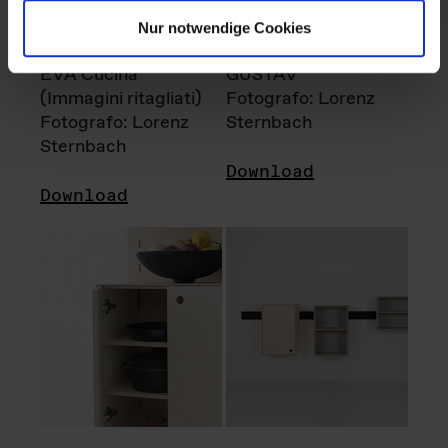
Nur notwendige Cookies
EVA Cucina
GUSTAV
(Immagini ritagliati)
Fotografo: Lorenz
Fotografo: Lorenz
Sternbach
Sternbach
Download
Download