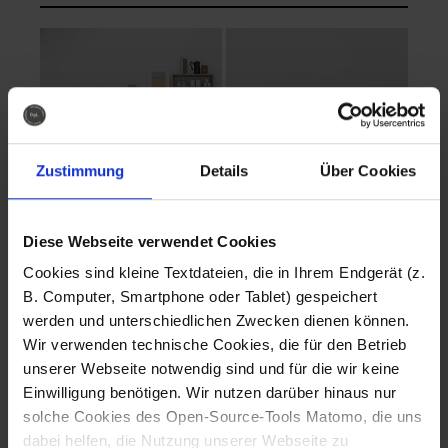
Zustimmung
Details
Über Cookies
Diese Webseite verwendet Cookies
EVA Cucina
EMMA + DANIEL
Cookies sind kleine Textdateien, die in Ihrem Endgerät (z.
Fotografo: Lorenz
Fotografo: Lorenz
B. Computer, Smartphone oder Tablet) gespeichert
Sternbach
Sternbach
werden und unterschiedlichen Zwecken dienen können.
Wir verwenden technische Cookies, die für den Betrieb
Download
Download
unserer Webseite notwendig sind und für die wir keine
Einwilligung benötigen. Wir nutzen darüber hinaus nur
solche Cookies des Open-Source-Tools Matomo, die uns
dabei helfen, die Nutzung unserer Webseite zu