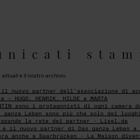
unicati stam
ttuali e il nostro archivio.
 il nuovo partner dell’associazione di ac
te – HUGO, HENRIK, HILDE e MARTA
NTIN sono i protagonisti di ogni camera d
s ganze Leben sono più che solo dei luogh
espande la rete dei partner - Lisel.de
 è il nuovo partner di Das ganze Leben a 
ora anche a Saarbrücken - La Maison diven