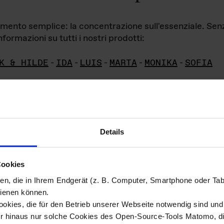
iamento semplice: la concentrazione sull'essenziale. Se
formazioni su tutti i nostri prodotti:
K & HILDE
-
IDA
-
LUIS
-
MARTA
-
MONIKA
-
SOFIA
Details
hivio di imm
Cookies
ien, die in Ihrem Endgerät (z. B. Computer, Smartphone oder Ta
ini!
ienen können.
kies, die für den Betrieb unserer Webseite notwendig sind und f
Das ganze 
re del materiale fotografico sono detenuti da
er hinaus nur solche Cookies des Open-Source-Tools Matomo, die