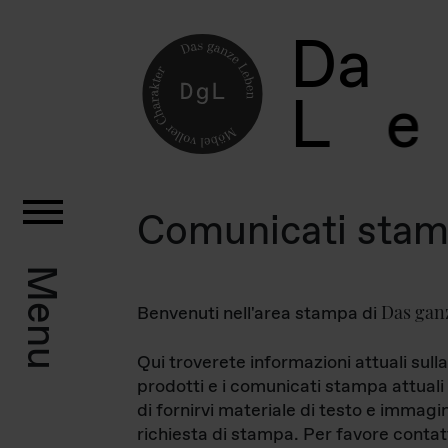
D
a
L
e
Comunicati sta
Menu
Das gan
Benvenuti nell'area stampa di
Qui troverete informazioni attuali sulla
prodotti e i comunicati stampa attuali 
di fornirvi materiale di testo e immagi
richiesta di stampa. Per favore contat