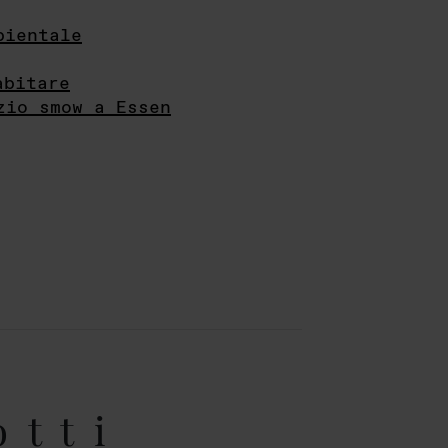
bientale
abitare
zio smow a Essen
otti