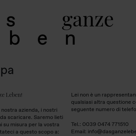
g
a
n
z
e
s
b
e
n
mpa
ze Leben
Lei non è un rappresentan
!
qualsiasi altra questione 
seguente numero di telefo
 nostra azienda, i nostri
da scaricare. Saremo lieti
Tel.: 0039 0474 771510
ni su misura per la vostra
Email: info@dasganzelebe
tateci a questo scopo a: