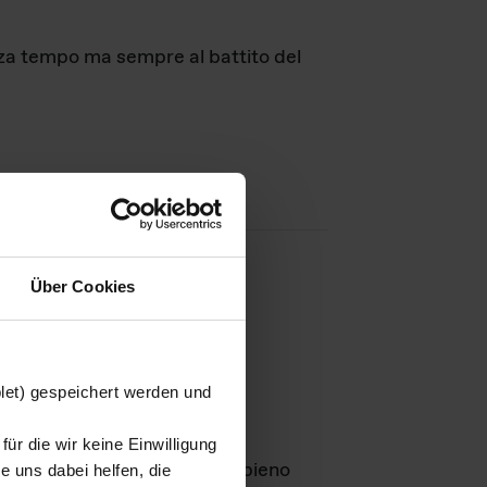
nza tempo ma sempre al battito del
Über Cookies
agini
blet) gespeichert werden und
ür die wir keine Einwilligung
Leben
GmbH e rimangono in pieno
 uns dabei helfen, die