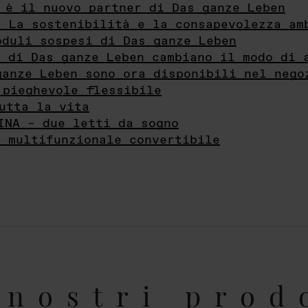
 è il nuovo partner di Das ganze Leben
- La sostenibilità e la consapevolezza am
oduli sospesi di Das ganze Leben
i di Das ganze Leben cambiano il modo di 
ganze Leben sono ora disponibili nel nego
 pieghevole flessibile
utta la vita
INA – due letti da sogno
e multifunzionale convertibile
nostri prod