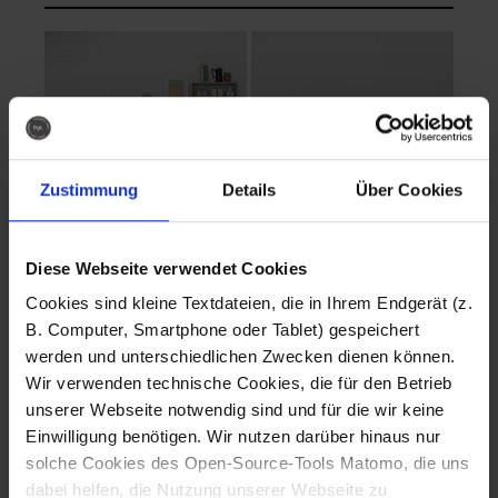
Zustimmung
Details
Über Cookies
Diese Webseite verwendet Cookies
EVA Cucina
EMMA + DANIEL
Cookies sind kleine Textdateien, die in Ihrem Endgerät (z.
Fotografo: Lorenz
Fotografo: Lorenz
B. Computer, Smartphone oder Tablet) gespeichert
Sternbach
Sternbach
werden und unterschiedlichen Zwecken dienen können.
Wir verwenden technische Cookies, die für den Betrieb
Download
Download
unserer Webseite notwendig sind und für die wir keine
Einwilligung benötigen. Wir nutzen darüber hinaus nur
solche Cookies des Open-Source-Tools Matomo, die uns
dabei helfen, die Nutzung unserer Webseite zu