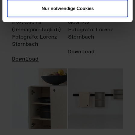
Nur notwendige Cookies
EVA Cucina
GUSTAV
(Immagini ritagliati)
Fotografo: Lorenz
Fotografo: Lorenz
Sternbach
Sternbach
Download
Download