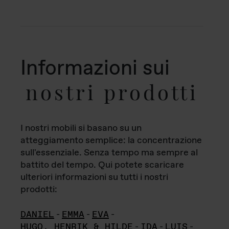
Informazioni sui
nostri prodotti
I nostri mobili si basano su un
atteggiamento semplice: la concentrazione
sull'essenziale. Senza tempo ma sempre al
battito del tempo. Qui potete scaricare
ulteriori informazioni su tutti i nostri
prodotti:
DANIEL
-
EMMA
-
EVA
-
HUGO, HENRIK & HILDE
-
IDA
-
LUIS
-