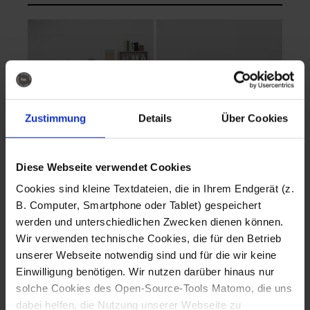
Zustimmung
Details
Über Cookies
Diese Webseite verwendet Cookies
EVA Cucina
EMMA + DANIEL
Cookies sind kleine Textdateien, die in Ihrem Endgerät (z.
Fotografo: Lorenz
Fotografo: Lorenz
B. Computer, Smartphone oder Tablet) gespeichert
Sternbach
Sternbach
werden und unterschiedlichen Zwecken dienen können.
Wir verwenden technische Cookies, die für den Betrieb
Download
Download
unserer Webseite notwendig sind und für die wir keine
Einwilligung benötigen. Wir nutzen darüber hinaus nur
solche Cookies des Open-Source-Tools Matomo, die uns
dabei helfen, die Nutzung unserer Webseite zu