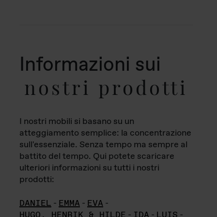
Informazioni sui
nostri prodotti
I nostri mobili si basano su un
atteggiamento semplice: la concentrazione
sull'essenziale. Senza tempo ma sempre al
battito del tempo. Qui potete scaricare
ulteriori informazioni su tutti i nostri
prodotti:
DANIEL
-
EMMA
-
EVA
-
HUGO, HENRIK & HILDE
-
IDA
-
LUIS
-