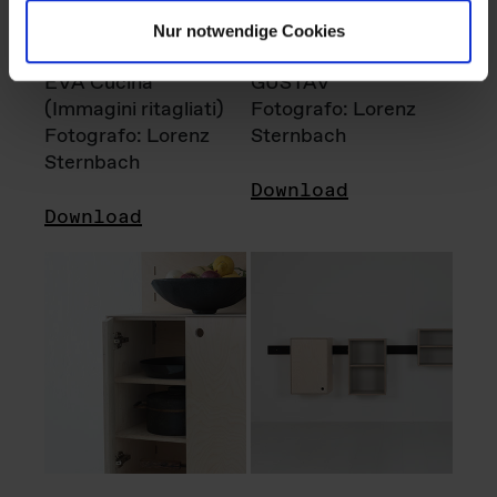
Nur notwendige Cookies
EVA Cucina
GUSTAV
(Immagini ritagliati)
Fotografo: Lorenz
Fotografo: Lorenz
Sternbach
Sternbach
Download
Download