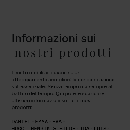
Informazioni sui
nostri prodotti
I nostri mobili si basano su un
atteggiamento semplice: la concentrazione
sull'essenziale. Senza tempo ma sempre al
battito del tempo. Qui potete scaricare
ulteriori informazioni su tutti i nostri
prodotti:
DANIEL
-
EMMA
-
EVA
-
HUGO, HENRIK & HILDE
-
IDA
-
LUIS
-