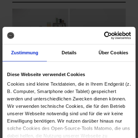
Zustimmung
Details
Über Cookies
Diese Webseite verwendet Cookies
EVA Cucina
EMMA + DANIEL
Cookies sind kleine Textdateien, die in Ihrem Endgerät (z.
Fotografo: Lorenz
Fotografo: Lorenz
B. Computer, Smartphone oder Tablet) gespeichert
Sternbach
Sternbach
werden und unterschiedlichen Zwecken dienen können.
Wir verwenden technische Cookies, die für den Betrieb
Download
Download
unserer Webseite notwendig sind und für die wir keine
Einwilligung benötigen. Wir nutzen darüber hinaus nur
solche Cookies des Open-Source-Tools Matomo, die uns
dabei helfen, die Nutzung unserer Webseite zu