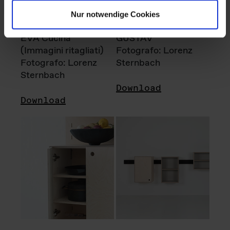
Nur notwendige Cookies
EVA Cucina
GUSTAV
(Immagini ritagliati)
Fotografo: Lorenz
Fotografo: Lorenz
Sternbach
Sternbach
Download
Download