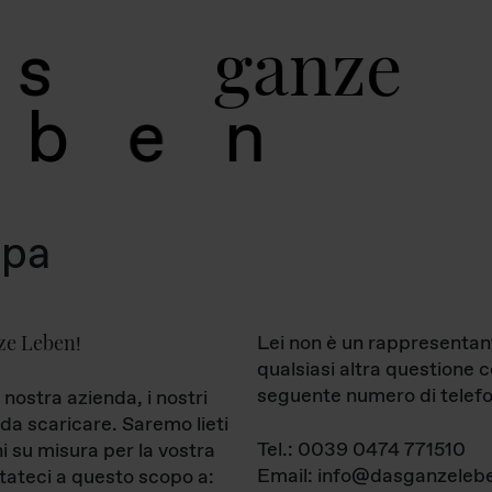
g
a
n
z
e
s
b
e
n
mpa
ze Leben
Lei non è un rappresentan
!
qualsiasi altra questione 
seguente numero di telefo
 nostra azienda, i nostri
da scaricare. Saremo lieti
Tel.: 0039 0474 771510
ni su misura per la vostra
Email: info@dasganzelebe
tateci a questo scopo a: