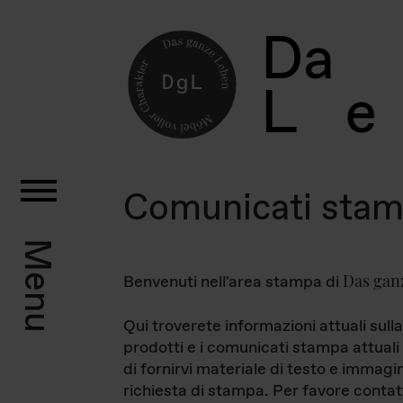
D
a
L
e
Comunicati sta
Menu
Das gan
Benvenuti nell'area stampa di
Qui troverete informazioni attuali sulla
prodotti e i comunicati stampa attuali 
di fornirvi materiale di testo e immagi
richiesta di stampa. Per favore contat