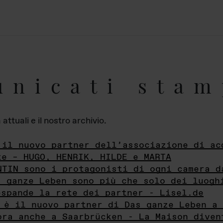
unicati stam
ttuali e il nostro archivio.
 il nuovo partner dell’associazione di ac
te – HUGO, HENRIK, HILDE e MARTA
NTIN sono i protagonisti di ogni camera d
s ganze Leben sono più che solo dei luogh
espande la rete dei partner - Lisel.de
 è il nuovo partner di Das ganze Leben a 
ora anche a Saarbrücken - La Maison diven