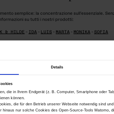
iamento semplice: la concentrazione sull'essenziale. Se
formazioni su tutti i nostri prodotti:
K & HILDE
-
IDA
-
LUIS
-
MARTA
-
MONIKA
-
SOFIA
Details
hivio di imm
Cookies
ien, die in Ihrem Endgerät (z. B. Computer, Smartphone oder Ta
ini!
ienen können.
kies, die für den Betrieb unserer Webseite notwendig sind und f
Das ganze 
re del materiale fotografico sono detenuti da
er hinaus nur solche Cookies des Open-Source-Tools Matomo, die