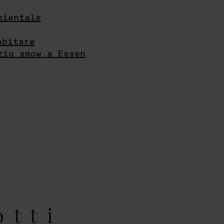
bientale
abitare
zio smow a Essen
otti