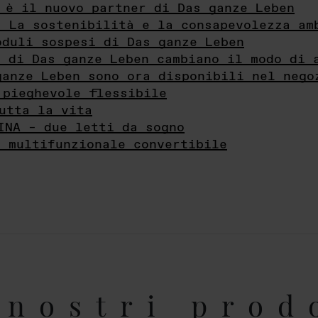
 è il nuovo partner di Das ganze Leben
- La sostenibilità e la consapevolezza am
oduli sospesi di Das ganze Leben
i di Das ganze Leben cambiano il modo di 
ganze Leben sono ora disponibili nel nego
 pieghevole flessibile
utta la vita
INA – due letti da sogno
e multifunzionale convertibile
nostri prod