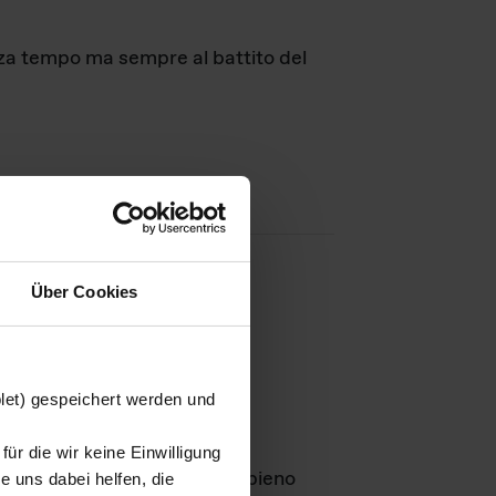
nza tempo ma sempre al battito del
Über Cookies
agini
blet) gespeichert werden und
ür die wir keine Einwilligung
Leben
GmbH e rimangono in pieno
 uns dabei helfen, die