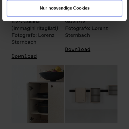
Nur notwendige Cookies
EVA Cucina
GUSTAV
(Immagini ritagliati)
Fotografo: Lorenz
Fotografo: Lorenz
Sternbach
Sternbach
Download
Download