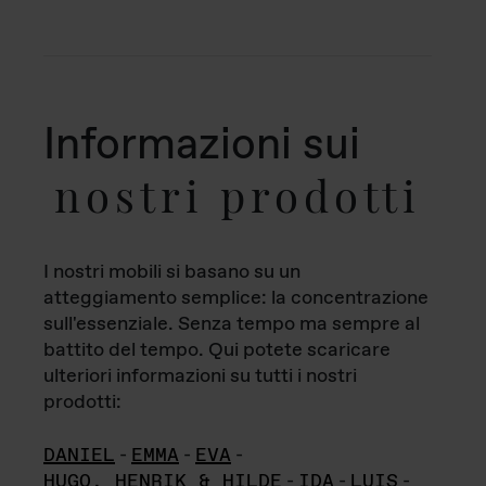
Informazioni sui
nostri prodotti
I nostri mobili si basano su un
atteggiamento semplice: la concentrazione
sull'essenziale. Senza tempo ma sempre al
battito del tempo. Qui potete scaricare
ulteriori informazioni su tutti i nostri
prodotti:
DANIEL
-
EMMA
-
EVA
-
HUGO, HENRIK & HILDE
-
IDA
-
LUIS
-