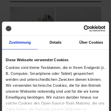
Zustimmung
Details
Über Cookies
Diese Webseite verwendet Cookies
EVA Cucina
EMMA + DANIEL
Cookies sind kleine Textdateien, die in Ihrem Endgerät (z.
Fotografo: Lorenz
Fotografo: Lorenz
B. Computer, Smartphone oder Tablet) gespeichert
Sternbach
Sternbach
werden und unterschiedlichen Zwecken dienen können.
Wir verwenden technische Cookies, die für den Betrieb
Download
Download
unserer Webseite notwendig sind und für die wir keine
Einwilligung benötigen. Wir nutzen darüber hinaus nur
solche Cookies des Open-Source-Tools Matomo, die uns
dabei helfen, die Nutzung unserer Webseite zu