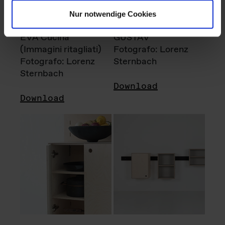
Nur notwendige Cookies
EVA Cucina
GUSTAV
(Immagini ritagliati)
Fotografo: Lorenz
Fotografo: Lorenz
Sternbach
Sternbach
Download
Download