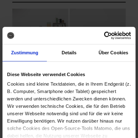
Zustimmung
Details
Über Cookies
Diese Webseite verwendet Cookies
EVA Cucina
EMMA + DANIEL
Cookies sind kleine Textdateien, die in Ihrem Endgerät (z.
Fotografo: Lorenz
Fotografo: Lorenz
B. Computer, Smartphone oder Tablet) gespeichert
Sternbach
Sternbach
werden und unterschiedlichen Zwecken dienen können.
Wir verwenden technische Cookies, die für den Betrieb
Download
Download
unserer Webseite notwendig sind und für die wir keine
Einwilligung benötigen. Wir nutzen darüber hinaus nur
solche Cookies des Open-Source-Tools Matomo, die uns
dabei helfen, die Nutzung unserer Webseite zu