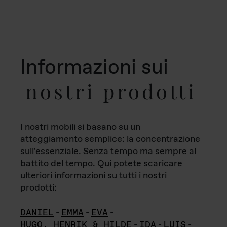
Informazioni sui
nostri prodotti
I nostri mobili si basano su un
atteggiamento semplice: la concentrazione
sull'essenziale. Senza tempo ma sempre al
battito del tempo. Qui potete scaricare
ulteriori informazioni su tutti i nostri
prodotti:
DANIEL
-
EMMA
-
EVA
-
HUGO, HENRIK & HILDE
-
IDA
-
LUIS
-