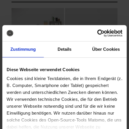
Zustimmung
Details
Über Cookies
Diese Webseite verwendet Cookies
EVA Cucina
EMMA + DANIEL
Cookies sind kleine Textdateien, die in Ihrem Endgerät (z.
Fotografo: Lorenz
Fotografo: Lorenz
B. Computer, Smartphone oder Tablet) gespeichert
Sternbach
Sternbach
werden und unterschiedlichen Zwecken dienen können.
Wir verwenden technische Cookies, die für den Betrieb
Download
Download
unserer Webseite notwendig sind und für die wir keine
Einwilligung benötigen. Wir nutzen darüber hinaus nur
solche Cookies des Open-Source-Tools Matomo, die uns
dabei helfen, die Nutzung unserer Webseite zu