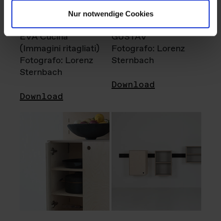
Nur notwendige Cookies
EVA Cucina
GUSTAV
(Immagini ritagliati)
Fotografo: Lorenz
Fotografo: Lorenz
Sternbach
Sternbach
Download
Download