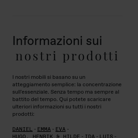
Informazioni sui
nostri prodotti
I nostri mobili si basano su un
atteggiamento semplice: la concentrazione
sull'essenziale. Senza tempo ma sempre al
battito del tempo. Qui potete scaricare
ulteriori informazioni su tutti i nostri
prodotti:
DANIEL
-
EMMA
-
EVA
-
HUGO, HENRIK & HILDE
-
IDA
-
LUIS
-