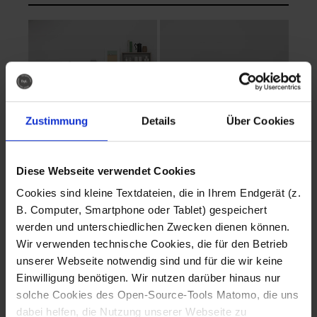
Zustimmung
Details
Über Cookies
Diese Webseite verwendet Cookies
EVA Cucina
EMMA + DANIEL
Cookies sind kleine Textdateien, die in Ihrem Endgerät (z.
Fotografo: Lorenz
Fotografo: Lorenz
B. Computer, Smartphone oder Tablet) gespeichert
Sternbach
Sternbach
werden und unterschiedlichen Zwecken dienen können.
Wir verwenden technische Cookies, die für den Betrieb
Download
Download
unserer Webseite notwendig sind und für die wir keine
Einwilligung benötigen. Wir nutzen darüber hinaus nur
solche Cookies des Open-Source-Tools Matomo, die uns
dabei helfen, die Nutzung unserer Webseite zu