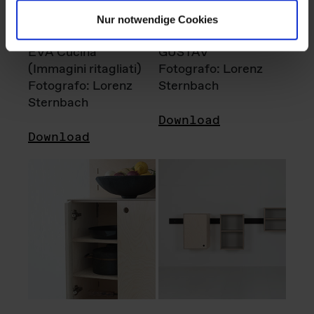
Nur notwendige Cookies
EVA Cucina
GUSTAV
(Immagini ritagliati)
Fotografo: Lorenz
Fotografo: Lorenz
Sternbach
Sternbach
Download
Download