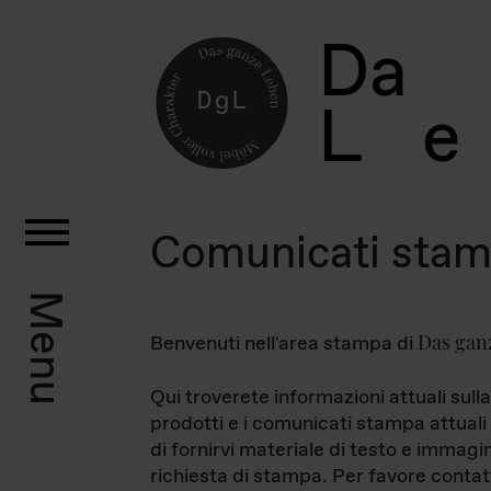
D
a
L
e
Comunicati sta
Menu
Das gan
Benvenuti nell'area stampa di
Qui troverete informazioni attuali sulla
prodotti e i comunicati stampa attuali 
di fornirvi materiale di testo e immagi
richiesta di stampa. Per favore contat