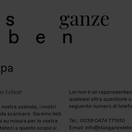
g
a
n
z
e
s
b
e
n
mpa
ze Leben
Lei non è un rappresentan
!
qualsiasi altra questione 
seguente numero di telefo
 nostra azienda, i nostri
da scaricare. Saremo lieti
Tel.: 0039 0474 771510
ni su misura per la vostra
Email: info@dasganzelebe
tateci a questo scopo a: