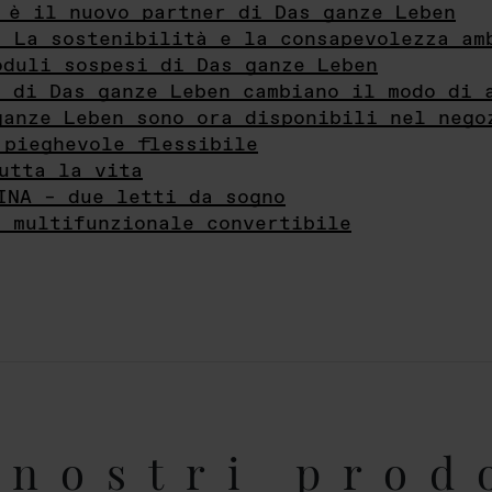
 è il nuovo partner di Das ganze Leben
- La sostenibilità e la consapevolezza am
oduli sospesi di Das ganze Leben
i di Das ganze Leben cambiano il modo di 
ganze Leben sono ora disponibili nel nego
 pieghevole flessibile
utta la vita
INA – due letti da sogno
e multifunzionale convertibile
nostri prod