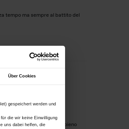
nza tempo ma sempre al battito del
Über Cookies
agini
blet) gespeichert werden und
ür die wir keine Einwilligung
Leben
GmbH e rimangono in pieno
 uns dabei helfen, die