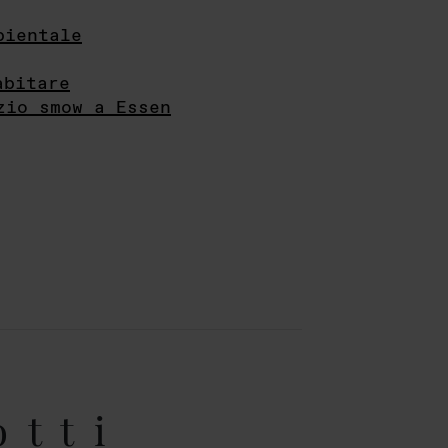
bientale
abitare
zio smow a Essen
otti