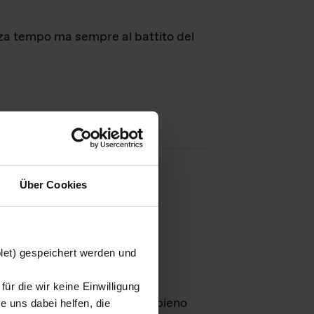
nza tempo ma sempre al battito del
Über Cookies
agini
blet) gespeichert werden und
ür die wir keine Einwilligung
Leben
GmbH e rimangono in pieno
 uns dabei helfen, die