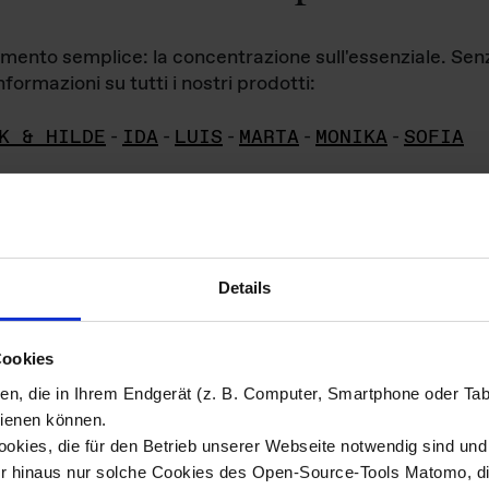
iamento semplice: la concentrazione sull'essenziale. Se
formazioni su tutti i nostri prodotti:
K & HILDE
-
IDA
-
LUIS
-
MARTA
-
MONIKA
-
SOFIA
Details
hivio di imm
Cookies
ien, die in Ihrem Endgerät (z. B. Computer, Smartphone oder Ta
ini!
ienen können.
kies, die für den Betrieb unserer Webseite notwendig sind und f
Das ganze 
re del materiale fotografico sono detenuti da
er hinaus nur solche Cookies des Open-Source-Tools Matomo, die