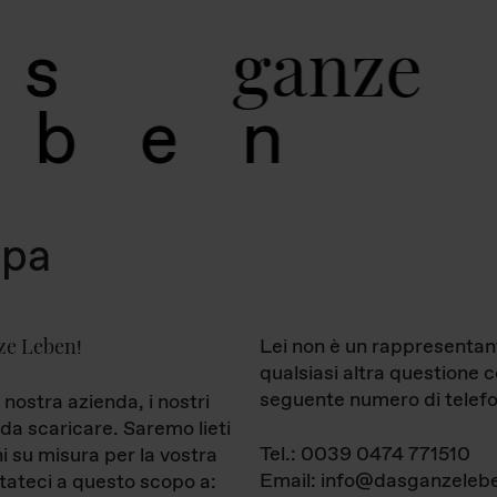
g
a
n
z
e
s
b
e
n
mpa
ze Leben
Lei non è un rappresentan
!
qualsiasi altra questione 
seguente numero di telefo
 nostra azienda, i nostri
da scaricare. Saremo lieti
Tel.: 0039 0474 771510
ni su misura per la vostra
Email: info@dasganzelebe
tateci a questo scopo a: