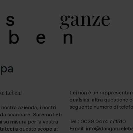
g
a
n
z
e
s
b
e
n
mpa
ze Leben
Lei non è un rappresentan
!
qualsiasi altra questione 
seguente numero di telefo
 nostra azienda, i nostri
da scaricare. Saremo lieti
Tel.: 0039 0474 771510
ni su misura per la vostra
Email: info@dasganzelebe
tateci a questo scopo a: