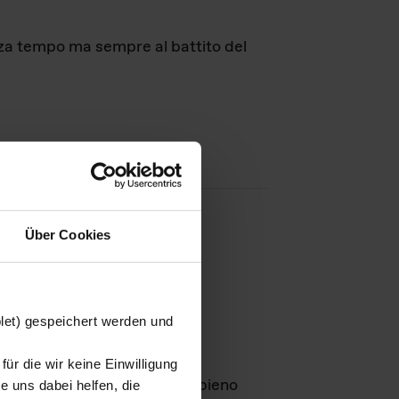
nza tempo ma sempre al battito del
Über Cookies
agini
blet) gespeichert werden und
ür die wir keine Einwilligung
Leben
GmbH e rimangono in pieno
 uns dabei helfen, die