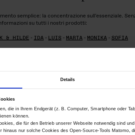
iamento semplice: la concentrazione sull'essenziale. Se
formazioni su tutti i nostri prodotti:
K & HILDE
-
IDA
-
LUIS
-
MARTA
-
MONIKA
-
SOFIA
Details
hivio di imm
Cookies
ien, die in Ihrem Endgerät (z. B. Computer, Smartphone oder Ta
ini!
ienen können.
kies, die für den Betrieb unserer Webseite notwendig sind und f
Das ganze 
re del materiale fotografico sono detenuti da
er hinaus nur solche Cookies des Open-Source-Tools Matomo, die