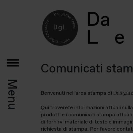
D
a
L
e
Comunicati sta
Menu
Das gan
Benvenuti nell'area stampa di
Qui troverete informazioni attuali sulla
prodotti e i comunicati stampa attuali 
di fornirvi materiale di testo e immagi
richiesta di stampa. Per favore contat