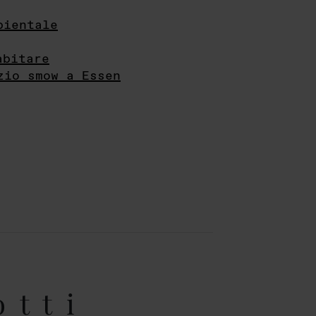
bientale
abitare
zio smow a Essen
otti