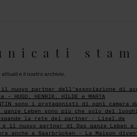
unicati stam
ttuali e il nostro archivio.
 il nuovo partner dell’associazione di ac
te – HUGO, HENRIK, HILDE e MARTA
NTIN sono i protagonisti di ogni camera d
s ganze Leben sono più che solo dei luogh
espande la rete dei partner - Lisel.de
 è il nuovo partner di Das ganze Leben a 
ora anche a Saarbrücken - La Maison diven