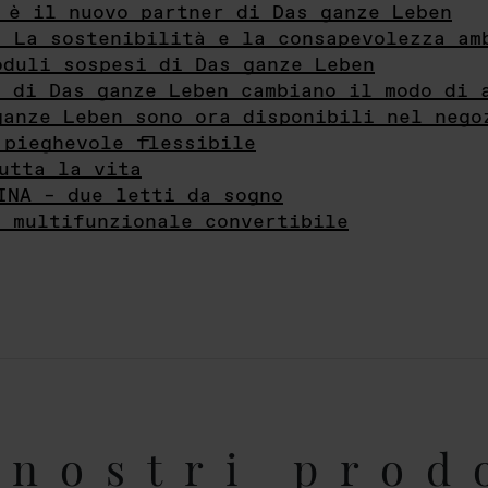
 è il nuovo partner di Das ganze Leben
- La sostenibilità e la consapevolezza am
oduli sospesi di Das ganze Leben
i di Das ganze Leben cambiano il modo di 
ganze Leben sono ora disponibili nel nego
 pieghevole flessibile
utta la vita
INA – due letti da sogno
e multifunzionale convertibile
nostri prod