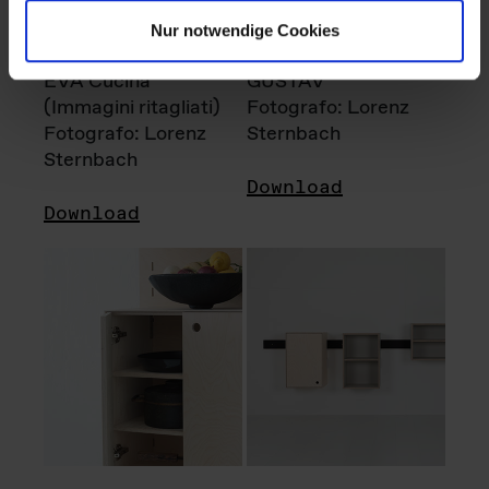
Nur notwendige Cookies
EVA Cucina
GUSTAV
(Immagini ritagliati)
Fotografo: Lorenz
Fotografo: Lorenz
Sternbach
Sternbach
Download
Download