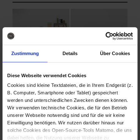
Zustimmung
Details
Über Cookies
Diese Webseite verwendet Cookies
EVA Cucina
EMMA + DANIEL
Cookies sind kleine Textdateien, die in Ihrem Endgerät (z.
Fotografo: Lorenz
Fotografo: Lorenz
B. Computer, Smartphone oder Tablet) gespeichert
Sternbach
Sternbach
werden und unterschiedlichen Zwecken dienen können.
Wir verwenden technische Cookies, die für den Betrieb
Download
Download
unserer Webseite notwendig sind und für die wir keine
Einwilligung benötigen. Wir nutzen darüber hinaus nur
solche Cookies des Open-Source-Tools Matomo, die uns
dabei helfen, die Nutzung unserer Webseite zu