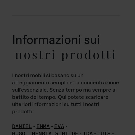
Informazioni sui
nostri prodotti
I nostri mobili si basano su un
atteggiamento semplice: la concentrazione
sull'essenziale. Senza tempo ma sempre al
battito del tempo. Qui potete scaricare
ulteriori informazioni su tutti i nostri
prodotti:
DANIEL
-
EMMA
-
EVA
-
HUGO, HENRIK & HILDE
-
IDA
-
LUIS
-