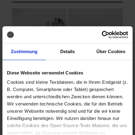
Zustimmung
Details
Über Cookies
Diese Webseite verwendet Cookies
EVA Cucina
EMMA + DANIEL
Cookies sind kleine Textdateien, die in Ihrem Endgerät (z.
Fotografo: Lorenz
Fotografo: Lorenz
B. Computer, Smartphone oder Tablet) gespeichert
Sternbach
Sternbach
werden und unterschiedlichen Zwecken dienen können.
Wir verwenden technische Cookies, die für den Betrieb
Download
Download
unserer Webseite notwendig sind und für die wir keine
Einwilligung benötigen. Wir nutzen darüber hinaus nur
solche Cookies des Open-Source-Tools Matomo, die uns
dabei helfen, die Nutzung unserer Webseite zu