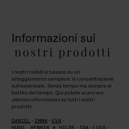
Informazioni sui
nostri prodotti
I nostri mobili si basano su un
atteggiamento semplice: la concentrazione
sull'essenziale. Senza tempo ma sempre al
battito del tempo. Qui potete scaricare
ulteriori informazioni su tutti i nostri
prodotti:
DANIEL
-
EMMA
-
EVA
-
HUGO, HENRIK & HILDE
-
IDA
-
LUIS
-