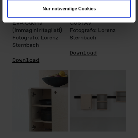
Nur notwendige Cookies
EVA Cucina
GUSTAV
(Immagini ritagliati)
Fotografo: Lorenz
Fotografo: Lorenz
Sternbach
Sternbach
Download
Download