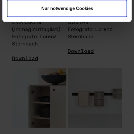
Nur notwendige Cookies
EVA Cucina
GUSTAV
(Immagini ritagliati)
Fotografo: Lorenz
Fotografo: Lorenz
Sternbach
Sternbach
Download
Download