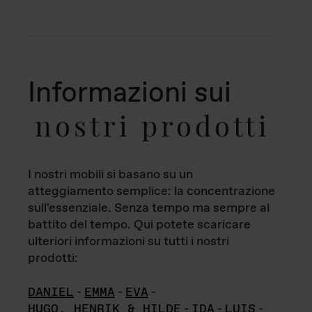
Informazioni sui
nostri prodotti
I nostri mobili si basano su un
atteggiamento semplice: la concentrazione
sull'essenziale. Senza tempo ma sempre al
battito del tempo. Qui potete scaricare
ulteriori informazioni su tutti i nostri
prodotti:
DANIEL
-
EMMA
-
EVA
-
HUGO, HENRIK & HILDE
-
IDA
-
LUIS
-