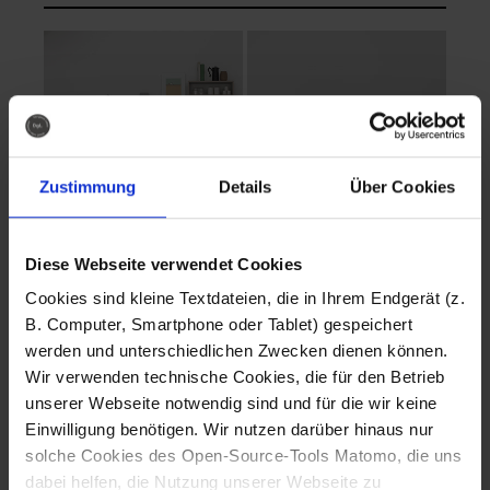
Zustimmung
Details
Über Cookies
Diese Webseite verwendet Cookies
EVA Cucina
EMMA + DANIEL
Cookies sind kleine Textdateien, die in Ihrem Endgerät (z.
Fotografo: Lorenz
Fotografo: Lorenz
B. Computer, Smartphone oder Tablet) gespeichert
Sternbach
Sternbach
werden und unterschiedlichen Zwecken dienen können.
Wir verwenden technische Cookies, die für den Betrieb
Download
Download
unserer Webseite notwendig sind und für die wir keine
Einwilligung benötigen. Wir nutzen darüber hinaus nur
solche Cookies des Open-Source-Tools Matomo, die uns
dabei helfen, die Nutzung unserer Webseite zu