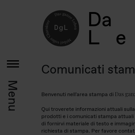
D
a
L
e
Comunicati sta
Menu
Das gan
Benvenuti nell'area stampa di
Qui troverete informazioni attuali sulla
prodotti e i comunicati stampa attuali 
di fornirvi materiale di testo e immagi
richiesta di stampa. Per favore contat