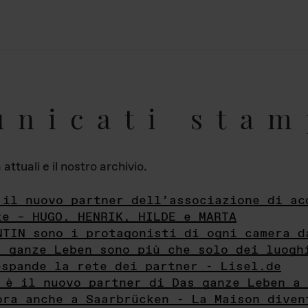
unicati stam
ttuali e il nostro archivio.
 il nuovo partner dell’associazione di ac
te – HUGO, HENRIK, HILDE e MARTA
NTIN sono i protagonisti di ogni camera d
s ganze Leben sono più che solo dei luogh
espande la rete dei partner - Lisel.de
 è il nuovo partner di Das ganze Leben a 
ora anche a Saarbrücken - La Maison diven