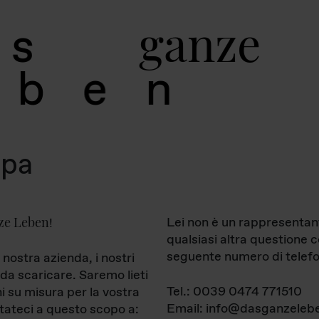
g
a
n
z
e
s
b
e
n
mpa
ze Leben
Lei non è un rappresentan
!
qualsiasi altra questione 
seguente numero di telefo
 nostra azienda, i nostri
da scaricare. Saremo lieti
Tel.: 0039 0474 771510
ni su misura per la vostra
Email: info@dasganzelebe
tateci a questo scopo a: