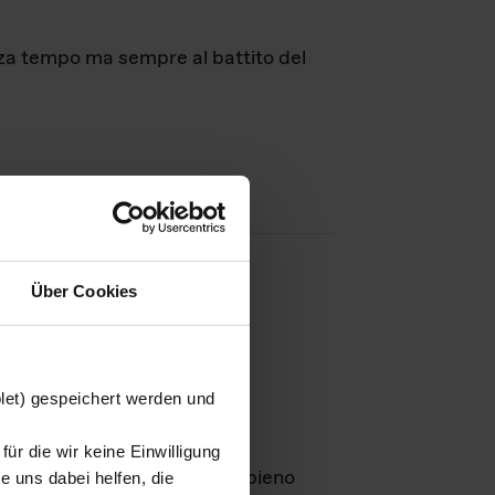
nza tempo ma sempre al battito del
Über Cookies
agini
blet) gespeichert werden und
ür die wir keine Einwilligung
Leben
GmbH e rimangono in pieno
 uns dabei helfen, die