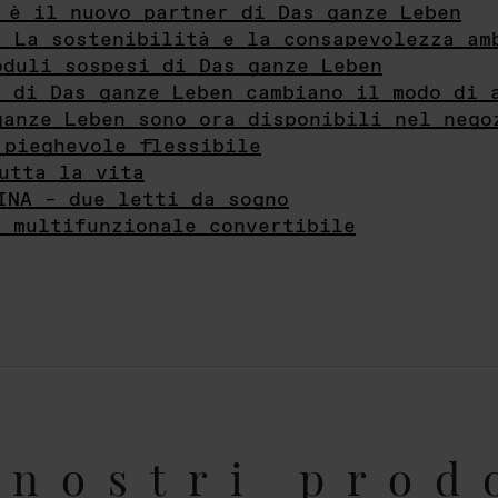
 è il nuovo partner di Das ganze Leben
- La sostenibilità e la consapevolezza am
oduli sospesi di Das ganze Leben
i di Das ganze Leben cambiano il modo di 
ganze Leben sono ora disponibili nel nego
 pieghevole flessibile
utta la vita
INA – due letti da sogno
e multifunzionale convertibile
nostri prod