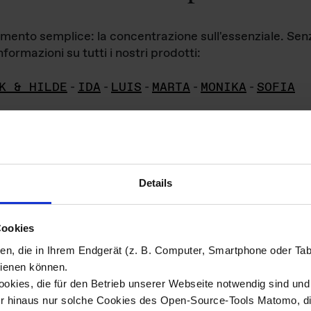
iamento semplice: la concentrazione sull'essenziale. Se
formazioni su tutti i nostri prodotti:
K & HILDE
-
IDA
-
LUIS
-
MARTA
-
MONIKA
-
SOFIA
Details
hivio di imm
Cookies
ien, die in Ihrem Endgerät (z. B. Computer, Smartphone oder Ta
ini!
ienen können.
kies, die für den Betrieb unserer Webseite notwendig sind und f
Das ganze 
re del materiale fotografico sono detenuti da
er hinaus nur solche Cookies des Open-Source-Tools Matomo, die