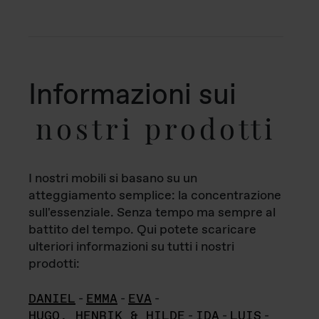
Informazioni sui
nostri prodotti
I nostri mobili si basano su un
atteggiamento semplice: la concentrazione
sull'essenziale. Senza tempo ma sempre al
battito del tempo. Qui potete scaricare
ulteriori informazioni su tutti i nostri
prodotti:
DANIEL
-
EMMA
-
EVA
-
HUGO, HENRIK & HILDE
-
IDA
-
LUIS
-