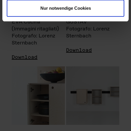
Nur notwendige Cookies
EVA Cucina
GUSTAV
(Immagini ritagliati)
Fotografo: Lorenz
Fotografo: Lorenz
Sternbach
Sternbach
Download
Download