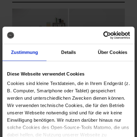
Zustimmung
Details
Über Cookies
Diese Webseite verwendet Cookies
EVA Cucina
EMMA + DANIEL
Cookies sind kleine Textdateien, die in Ihrem Endgerät (z.
Fotografo: Lorenz
Fotografo: Lorenz
B. Computer, Smartphone oder Tablet) gespeichert
Sternbach
Sternbach
werden und unterschiedlichen Zwecken dienen können.
Wir verwenden technische Cookies, die für den Betrieb
Download
Download
unserer Webseite notwendig sind und für die wir keine
Einwilligung benötigen. Wir nutzen darüber hinaus nur
solche Cookies des Open-Source-Tools Matomo, die uns
dabei helfen, die Nutzung unserer Webseite zu