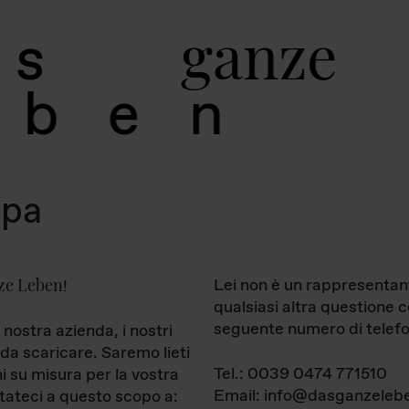
g
a
n
z
e
s
b
e
n
mpa
ze Leben
Lei non è un rappresentan
!
qualsiasi altra questione 
seguente numero di telefo
 nostra azienda, i nostri
da scaricare. Saremo lieti
Tel.: 0039 0474 771510
ni su misura per la vostra
Email: info@dasganzelebe
tateci a questo scopo a: