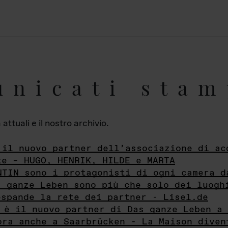
unicati stam
ttuali e il nostro archivio.
 il nuovo partner dell’associazione di ac
te – HUGO, HENRIK, HILDE e MARTA
NTIN sono i protagonisti di ogni camera d
s ganze Leben sono più che solo dei luogh
espande la rete dei partner - Lisel.de
 è il nuovo partner di Das ganze Leben a 
ora anche a Saarbrücken - La Maison diven