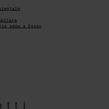
bientale
abitare
zio smow a Essen
otti