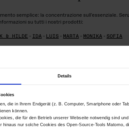
iamento semplice: la concentrazione sull'essenziale. Se
formazioni su tutti i nostri prodotti:
K & HILDE
-
IDA
-
LUIS
-
MARTA
-
MONIKA
-
SOFIA
Details
hivio di imm
Cookies
ien, die in Ihrem Endgerät (z. B. Computer, Smartphone oder Ta
ini!
ienen können.
kies, die für den Betrieb unserer Webseite notwendig sind und f
Das ganze 
re del materiale fotografico sono detenuti da
er hinaus nur solche Cookies des Open-Source-Tools Matomo, die