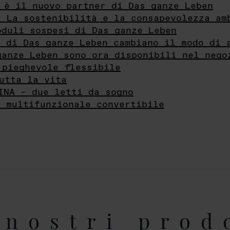
 è il nuovo partner di Das ganze Leben
- La sostenibilità e la consapevolezza am
oduli sospesi di Das ganze Leben
i di Das ganze Leben cambiano il modo di 
ganze Leben sono ora disponibili nel nego
 pieghevole flessibile
utta la vita
INA – due letti da sogno
e multifunzionale convertibile
nostri prod