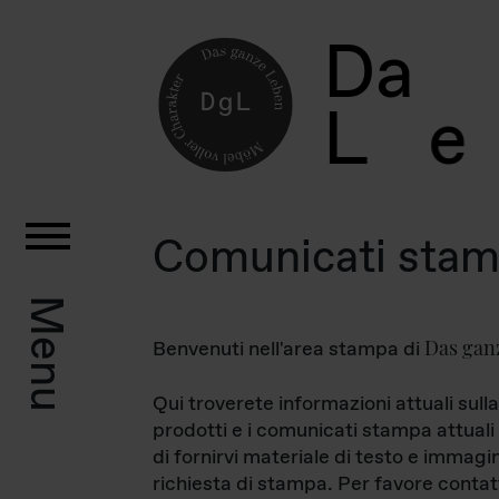
D
a
L
e
Comunicati sta
Menu
Das gan
Benvenuti nell'area stampa di
Qui troverete informazioni attuali sulla
prodotti e i comunicati stampa attuali 
di fornirvi materiale di testo e immagi
richiesta di stampa. Per favore contat