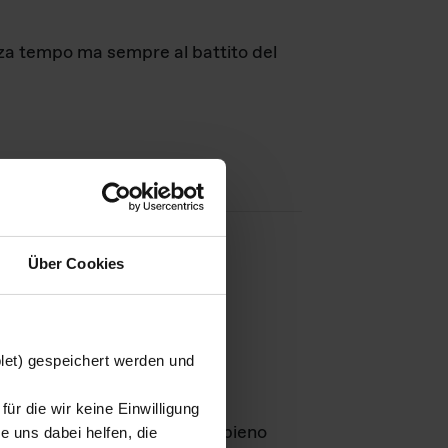
nza tempo ma sempre al battito del
Über Cookies
agini
blet) gespeichert werden und
ür die wir keine Einwilligung
Leben
GmbH e rimangono in pieno
 uns dabei helfen, die