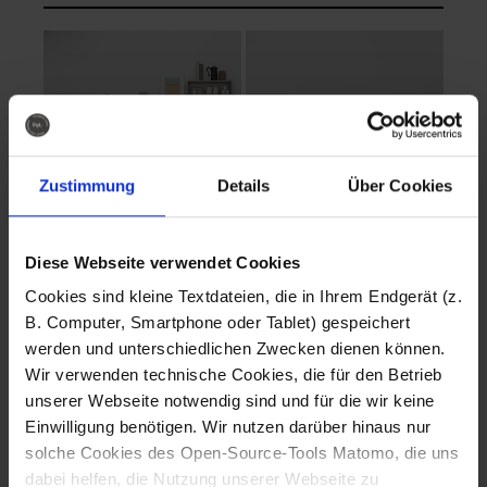
Zustimmung
Details
Über Cookies
Diese Webseite verwendet Cookies
EVA Cucina
EMMA + DANIEL
Cookies sind kleine Textdateien, die in Ihrem Endgerät (z.
Fotografo: Lorenz
Fotografo: Lorenz
B. Computer, Smartphone oder Tablet) gespeichert
Sternbach
Sternbach
werden und unterschiedlichen Zwecken dienen können.
Wir verwenden technische Cookies, die für den Betrieb
Download
Download
unserer Webseite notwendig sind und für die wir keine
Einwilligung benötigen. Wir nutzen darüber hinaus nur
solche Cookies des Open-Source-Tools Matomo, die uns
dabei helfen, die Nutzung unserer Webseite zu