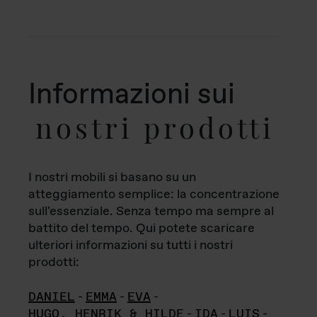
Informazioni sui
nostri prodotti
I nostri mobili si basano su un
atteggiamento semplice: la concentrazione
sull'essenziale. Senza tempo ma sempre al
battito del tempo. Qui potete scaricare
ulteriori informazioni su tutti i nostri
prodotti:
DANIEL
-
EMMA
-
EVA
-
HUGO, HENRIK & HILDE
-
IDA
-
LUIS
-