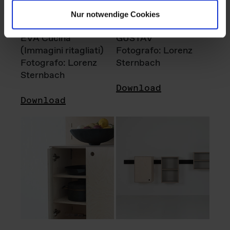
Nur notwendige Cookies
EVA Cucina
GUSTAV
(Immagini ritagliati)
Fotografo: Lorenz
Fotografo: Lorenz
Sternbach
Sternbach
Download
Download