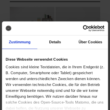
Zustimmung
Details
Über Cookies
Diese Webseite verwendet Cookies
EVA Cucina
EMMA + DANIEL
Cookies sind kleine Textdateien, die in Ihrem Endgerät (z.
Fotografo: Lorenz
Fotografo: Lorenz
B. Computer, Smartphone oder Tablet) gespeichert
Sternbach
Sternbach
werden und unterschiedlichen Zwecken dienen können.
Wir verwenden technische Cookies, die für den Betrieb
Download
Download
unserer Webseite notwendig sind und für die wir keine
Einwilligung benötigen. Wir nutzen darüber hinaus nur
solche Cookies des Open-Source-Tools Matomo, die uns
dabei helfen, die Nutzung unserer Webseite zu