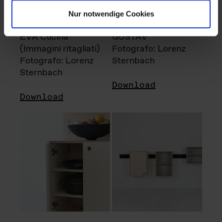
Nur notwendige Cookies
EVA Cucina
GUSTAV
(Immagini ritagliati)
Fotografo: Lorenz
Fotografo: Lorenz
Sternbach
Sternbach
Download
Download