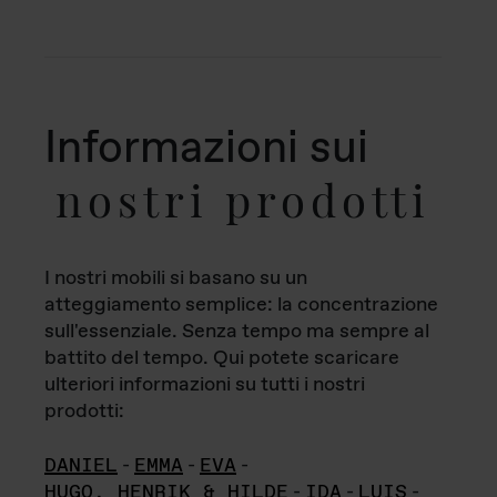
Informazioni sui
nostri prodotti
I nostri mobili si basano su un
atteggiamento semplice: la concentrazione
sull'essenziale. Senza tempo ma sempre al
battito del tempo. Qui potete scaricare
ulteriori informazioni su tutti i nostri
prodotti:
DANIEL
-
EMMA
-
EVA
-
HUGO, HENRIK & HILDE
-
IDA
-
LUIS
-