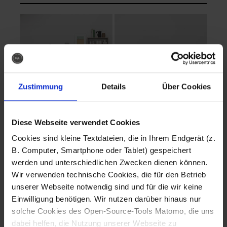
Zustimmung
Details
Über Cookies
Diese Webseite verwendet Cookies
EVA Cucina
EMMA + DANIEL
Cookies sind kleine Textdateien, die in Ihrem Endgerät (z.
Fotografo: Lorenz
Fotografo: Lorenz
B. Computer, Smartphone oder Tablet) gespeichert
Sternbach
Sternbach
werden und unterschiedlichen Zwecken dienen können.
Wir verwenden technische Cookies, die für den Betrieb
Download
Download
unserer Webseite notwendig sind und für die wir keine
Einwilligung benötigen. Wir nutzen darüber hinaus nur
solche Cookies des Open-Source-Tools Matomo, die uns
dabei helfen, die Nutzung unserer Webseite zu