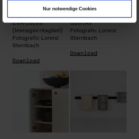
Nur notwendige Cookies
EVA Cucina
GUSTAV
(Immagini ritagliati)
Fotografo: Lorenz
Fotografo: Lorenz
Sternbach
Sternbach
Download
Download