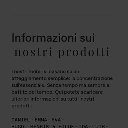
Informazioni sui
nostri prodotti
I nostri mobili si basano su un
atteggiamento semplice: la concentrazione
sull'essenziale. Senza tempo ma sempre al
battito del tempo. Qui potete scaricare
ulteriori informazioni su tutti i nostri
prodotti:
DANIEL
-
EMMA
-
EVA
-
HUGO, HENRIK & HILDE
-
IDA
-
LUIS
-