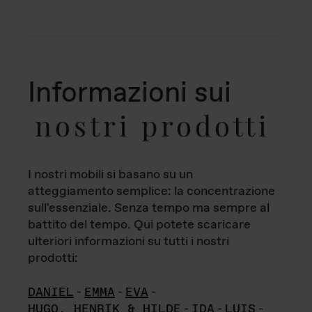
Informazioni sui
nostri prodotti
I nostri mobili si basano su un
atteggiamento semplice: la concentrazione
sull'essenziale. Senza tempo ma sempre al
battito del tempo. Qui potete scaricare
ulteriori informazioni su tutti i nostri
prodotti:
DANIEL
-
EMMA
-
EVA
-
HUGO, HENRIK & HILDE
-
IDA
-
LUIS
-