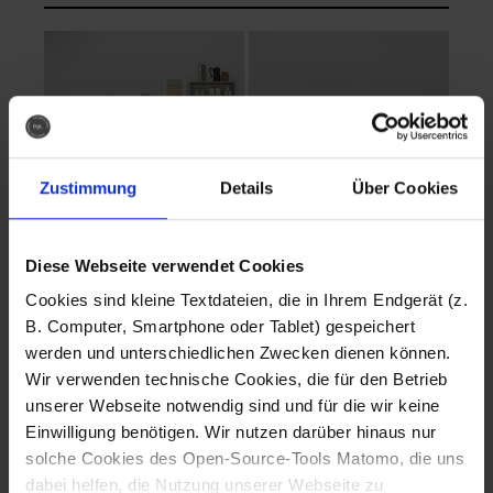
Zustimmung
Details
Über Cookies
Diese Webseite verwendet Cookies
EVA Cucina
EMMA + DANIEL
Cookies sind kleine Textdateien, die in Ihrem Endgerät (z.
Fotografo: Lorenz
Fotografo: Lorenz
B. Computer, Smartphone oder Tablet) gespeichert
Sternbach
Sternbach
werden und unterschiedlichen Zwecken dienen können.
Wir verwenden technische Cookies, die für den Betrieb
Download
Download
unserer Webseite notwendig sind und für die wir keine
Einwilligung benötigen. Wir nutzen darüber hinaus nur
solche Cookies des Open-Source-Tools Matomo, die uns
dabei helfen, die Nutzung unserer Webseite zu