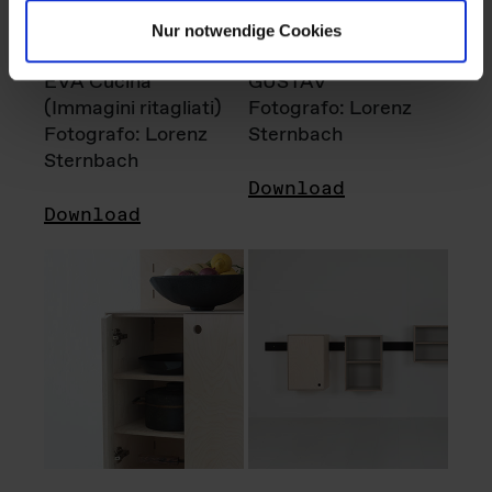
Nur notwendige Cookies
EVA Cucina
GUSTAV
(Immagini ritagliati)
Fotografo: Lorenz
Fotografo: Lorenz
Sternbach
Sternbach
Download
Download