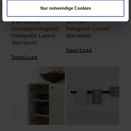
Nur notwendige Cookies
EVA Cucina
GUSTAV
(Immagini ritagliati)
Fotografo: Lorenz
Fotografo: Lorenz
Sternbach
Sternbach
Download
Download