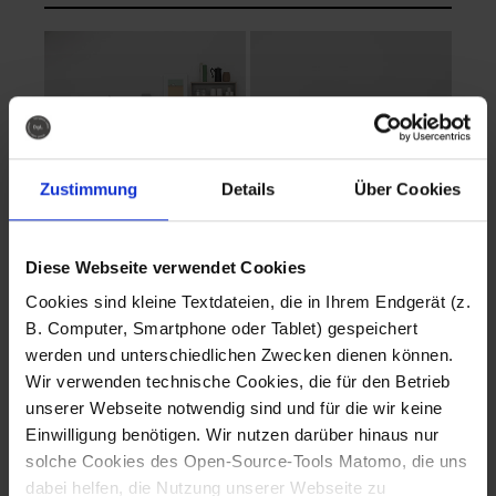
Zustimmung
Details
Über Cookies
Diese Webseite verwendet Cookies
EVA Cucina
EMMA + DANIEL
Cookies sind kleine Textdateien, die in Ihrem Endgerät (z.
Fotografo: Lorenz
Fotografo: Lorenz
B. Computer, Smartphone oder Tablet) gespeichert
Sternbach
Sternbach
werden und unterschiedlichen Zwecken dienen können.
Wir verwenden technische Cookies, die für den Betrieb
Download
Download
unserer Webseite notwendig sind und für die wir keine
Einwilligung benötigen. Wir nutzen darüber hinaus nur
solche Cookies des Open-Source-Tools Matomo, die uns
dabei helfen, die Nutzung unserer Webseite zu