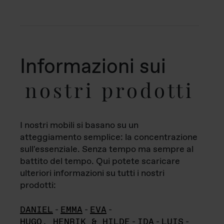
Informazioni sui
nostri prodotti
I nostri mobili si basano su un
atteggiamento semplice: la concentrazione
sull'essenziale. Senza tempo ma sempre al
battito del tempo. Qui potete scaricare
ulteriori informazioni su tutti i nostri
prodotti:
DANIEL
-
EMMA
-
EVA
-
HUGO, HENRIK & HILDE
-
IDA
-
LUIS
-