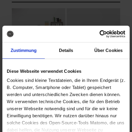
Zustimmung
Details
Über Cookies
Diese Webseite verwendet Cookies
EVA Cucina
EMMA + DANIEL
Cookies sind kleine Textdateien, die in Ihrem Endgerät (z.
Fotografo: Lorenz
Fotografo: Lorenz
B. Computer, Smartphone oder Tablet) gespeichert
Sternbach
Sternbach
werden und unterschiedlichen Zwecken dienen können.
Wir verwenden technische Cookies, die für den Betrieb
Download
Download
unserer Webseite notwendig sind und für die wir keine
Einwilligung benötigen. Wir nutzen darüber hinaus nur
solche Cookies des Open-Source-Tools Matomo, die uns
dabei helfen, die Nutzung unserer Webseite zu