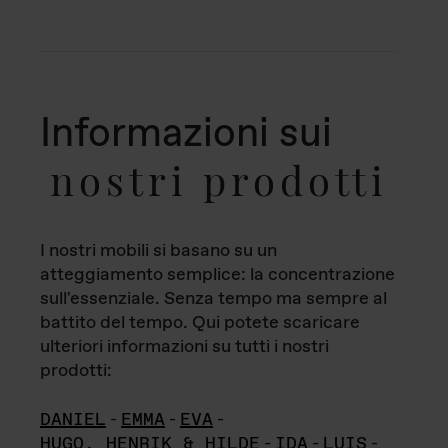
Informazioni sui
nostri prodotti
I nostri mobili si basano su un
atteggiamento semplice: la concentrazione
sull'essenziale. Senza tempo ma sempre al
battito del tempo. Qui potete scaricare
ulteriori informazioni su tutti i nostri
prodotti:
DANIEL
-
EMMA
-
EVA
-
HUGO, HENRIK & HILDE
-
IDA
-
LUIS
-