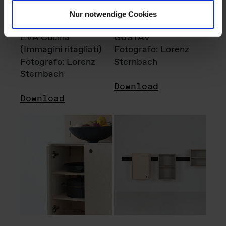
Nur notwendige Cookies
EVA Cucina
GUSTAV
(Immagini ritagliati)
Fotografo: Lorenz
Fotografo: Lorenz
Sternbach
Sternbach
Download
Download