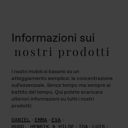
Informazioni sui
nostri prodotti
I nostri mobili si basano su un
atteggiamento semplice: la concentrazione
sull'essenziale. Senza tempo ma sempre al
battito del tempo. Qui potete scaricare
ulteriori informazioni su tutti i nostri
prodotti:
DANIEL
-
EMMA
-
EVA
-
HUGO, HENRIK & HILDE
-
IDA
-
LUIS
-