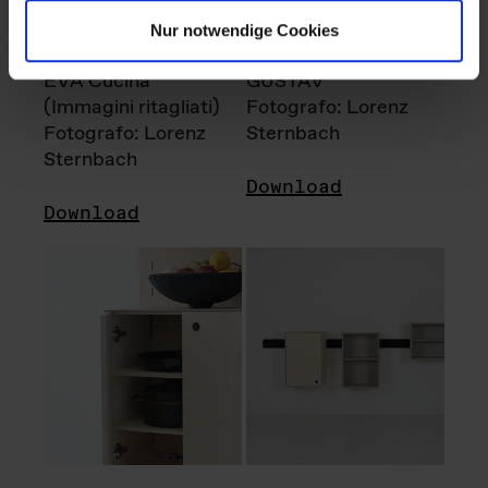
Nur notwendige Cookies
EVA Cucina
GUSTAV
(Immagini ritagliati)
Fotografo: Lorenz
Fotografo: Lorenz
Sternbach
Sternbach
Download
Download