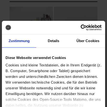
Zustimmung
Details
Über Cookies
Diese Webseite verwendet Cookies
EVA Cucina
EMMA + DANIEL
Cookies sind kleine Textdateien, die in Ihrem Endgerät (z.
Fotografo: Lorenz
Fotografo: Lorenz
B. Computer, Smartphone oder Tablet) gespeichert
Sternbach
Sternbach
werden und unterschiedlichen Zwecken dienen können.
Wir verwenden technische Cookies, die für den Betrieb
Download
Download
unserer Webseite notwendig sind und für die wir keine
Einwilligung benötigen. Wir nutzen darüber hinaus nur
solche Cookies des Open-Source-Tools Matomo, die uns
dabei helfen, die Nutzung unserer Webseite zu