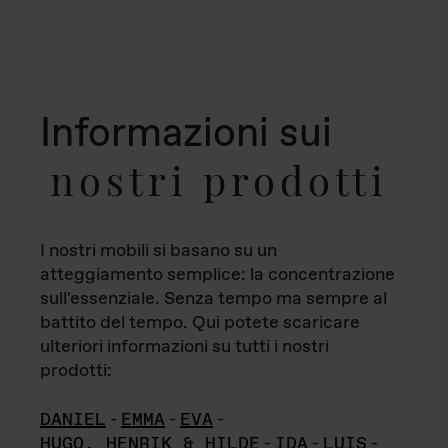
Informazioni sui
nostri prodotti
I nostri mobili si basano su un
atteggiamento semplice: la concentrazione
sull'essenziale. Senza tempo ma sempre al
battito del tempo. Qui potete scaricare
ulteriori informazioni su tutti i nostri
prodotti:
DANIEL
-
EMMA
-
EVA
-
HUGO, HENRIK & HILDE
-
IDA
-
LUIS
-