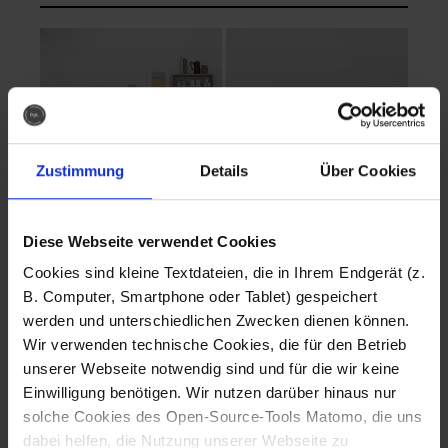
Zustimmung
Details
Über Cookies
Diese Webseite verwendet Cookies
EVA Cucina
EMMA + DANIEL
Cookies sind kleine Textdateien, die in Ihrem Endgerät (z.
Fotografo: Lorenz
Fotografo: Lorenz
B. Computer, Smartphone oder Tablet) gespeichert
Sternbach
Sternbach
werden und unterschiedlichen Zwecken dienen können.
Wir verwenden technische Cookies, die für den Betrieb
Download
Download
unserer Webseite notwendig sind und für die wir keine
Einwilligung benötigen. Wir nutzen darüber hinaus nur
solche Cookies des Open-Source-Tools Matomo, die uns
dabei helfen, die Nutzung unserer Webseite zu