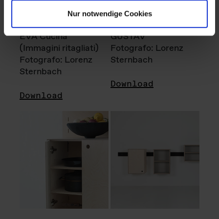
Nur notwendige Cookies
EVA Cucina
GUSTAV
(Immagini ritagliati)
Fotografo: Lorenz
Fotografo: Lorenz
Sternbach
Sternbach
Download
Download