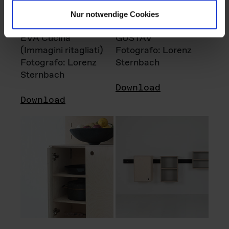
Nur notwendige Cookies
EVA Cucina
GUSTAV
(Immagini ritagliati)
Fotografo: Lorenz
Fotografo: Lorenz
Sternbach
Sternbach
Download
Download