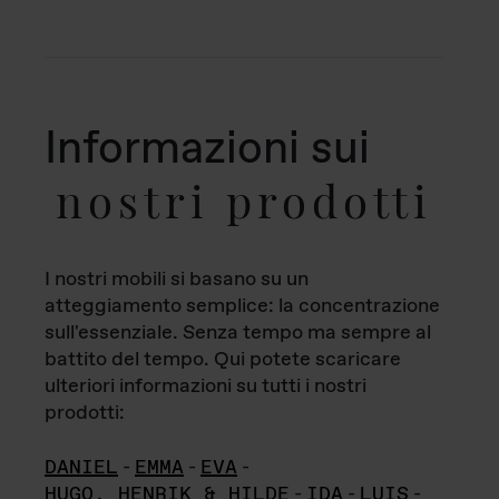
Informazioni sui
nostri prodotti
I nostri mobili si basano su un
atteggiamento semplice: la concentrazione
sull'essenziale. Senza tempo ma sempre al
battito del tempo. Qui potete scaricare
ulteriori informazioni su tutti i nostri
prodotti:
DANIEL
-
EMMA
-
EVA
-
HUGO, HENRIK & HILDE
-
IDA
-
LUIS
-