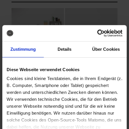
Zustimmung
Details
Über Cookies
Diese Webseite verwendet Cookies
EVA Cucina
EMMA + DANIEL
Cookies sind kleine Textdateien, die in Ihrem Endgerät (z.
Fotografo: Lorenz
Fotografo: Lorenz
B. Computer, Smartphone oder Tablet) gespeichert
Sternbach
Sternbach
werden und unterschiedlichen Zwecken dienen können.
Wir verwenden technische Cookies, die für den Betrieb
Download
Download
unserer Webseite notwendig sind und für die wir keine
Einwilligung benötigen. Wir nutzen darüber hinaus nur
solche Cookies des Open-Source-Tools Matomo, die uns
dabei helfen, die Nutzung unserer Webseite zu