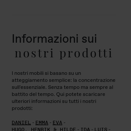
Informazioni sui
nostri prodotti
I nostri mobili si basano su un
atteggiamento semplice: la concentrazione
sull'essenziale. Senza tempo ma sempre al
battito del tempo. Qui potete scaricare
ulteriori informazioni su tutti i nostri
prodotti:
DANIEL
-
EMMA
-
EVA
-
HUGO, HENRIK & HILDE
-
IDA
-
LUIS
-