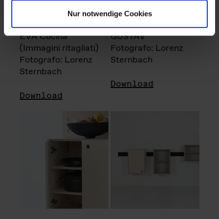
Nur notwendige Cookies
EVA Cucina
GUSTAV
(Immagini ritagliati)
Fotografo: Lorenz
Fotografo: Lorenz
Sternbach
Sternbach
Download
Download