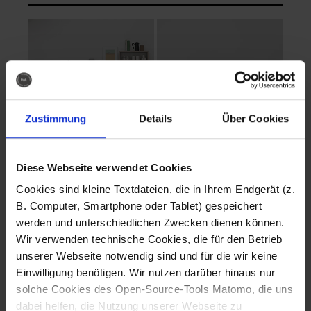
Zustimmung
Details
Über Cookies
Diese Webseite verwendet Cookies
EVA Cucina
EMMA + DANIEL
Cookies sind kleine Textdateien, die in Ihrem Endgerät (z.
Fotografo: Lorenz
Fotografo: Lorenz
B. Computer, Smartphone oder Tablet) gespeichert
Sternbach
Sternbach
werden und unterschiedlichen Zwecken dienen können.
Wir verwenden technische Cookies, die für den Betrieb
Download
Download
unserer Webseite notwendig sind und für die wir keine
Einwilligung benötigen. Wir nutzen darüber hinaus nur
solche Cookies des Open-Source-Tools Matomo, die uns
dabei helfen, die Nutzung unserer Webseite zu