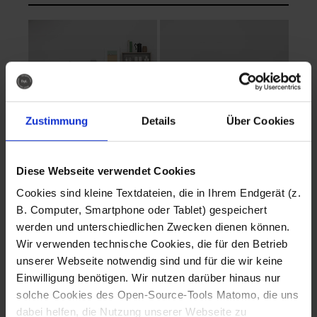
Zustimmung
Details
Über Cookies
Diese Webseite verwendet Cookies
EVA Cucina
EMMA + DANIEL
Cookies sind kleine Textdateien, die in Ihrem Endgerät (z.
Fotografo: Lorenz
Fotografo: Lorenz
B. Computer, Smartphone oder Tablet) gespeichert
Sternbach
Sternbach
werden und unterschiedlichen Zwecken dienen können.
Wir verwenden technische Cookies, die für den Betrieb
Download
Download
unserer Webseite notwendig sind und für die wir keine
Einwilligung benötigen. Wir nutzen darüber hinaus nur
solche Cookies des Open-Source-Tools Matomo, die uns
dabei helfen, die Nutzung unserer Webseite zu