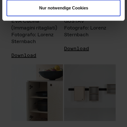
Nur notwendige Cookies
EVA Cucina
GUSTAV
(Immagini ritagliati)
Fotografo: Lorenz
Fotografo: Lorenz
Sternbach
Sternbach
Download
Download