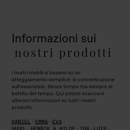
Informazioni sui
nostri prodotti
I nostri mobili si basano su un
atteggiamento semplice: la concentrazione
sull'essenziale. Senza tempo ma sempre al
battito del tempo. Qui potete scaricare
ulteriori informazioni su tutti i nostri
prodotti:
DANIEL
-
EMMA
-
EVA
-
HUGO, HENRIK & HILDE
-
IDA
-
LUIS
-