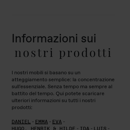
Informazioni sui
nostri prodotti
I nostri mobili si basano su un
atteggiamento semplice: la concentrazione
sull'essenziale. Senza tempo ma sempre al
battito del tempo. Qui potete scaricare
ulteriori informazioni su tutti i nostri
prodotti:
DANIEL
-
EMMA
-
EVA
-
HUGO, HENRIK & HILDE
-
IDA
-
LUIS
-