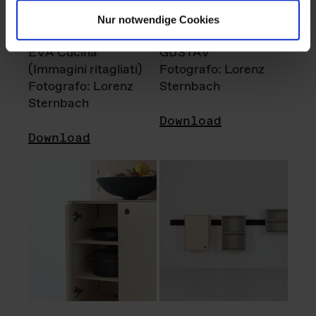
Nur notwendige Cookies
EVA Cucina
GUSTAV
(Immagini ritagliati)
Fotografo: Lorenz
Fotografo: Lorenz
Sternbach
Sternbach
Download
Download