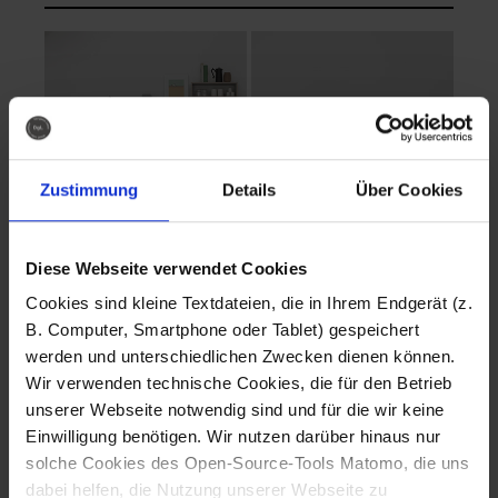
Zustimmung
Details
Über Cookies
Diese Webseite verwendet Cookies
EVA Cucina
EMMA + DANIEL
Cookies sind kleine Textdateien, die in Ihrem Endgerät (z.
Fotografo: Lorenz
Fotografo: Lorenz
B. Computer, Smartphone oder Tablet) gespeichert
Sternbach
Sternbach
werden und unterschiedlichen Zwecken dienen können.
Wir verwenden technische Cookies, die für den Betrieb
Download
Download
unserer Webseite notwendig sind und für die wir keine
Einwilligung benötigen. Wir nutzen darüber hinaus nur
solche Cookies des Open-Source-Tools Matomo, die uns
dabei helfen, die Nutzung unserer Webseite zu