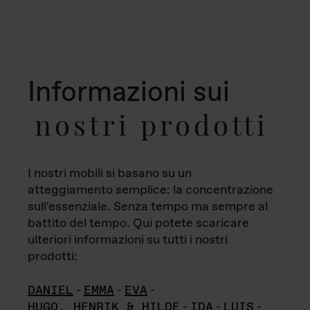
Informazioni sui
nostri prodotti
I nostri mobili si basano su un
atteggiamento semplice: la concentrazione
sull'essenziale. Senza tempo ma sempre al
battito del tempo. Qui potete scaricare
ulteriori informazioni su tutti i nostri
prodotti:
DANIEL
-
EMMA
-
EVA
-
HUGO, HENRIK & HILDE
-
IDA
-
LUIS
-