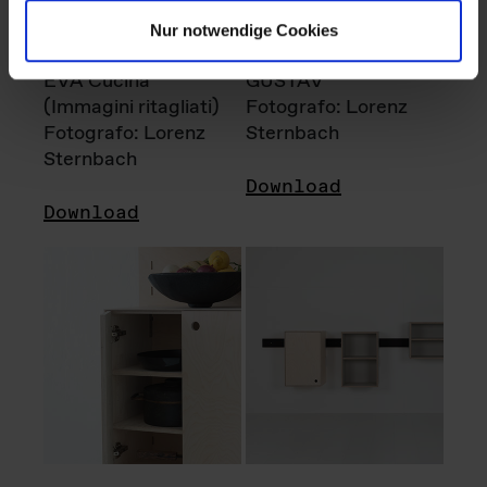
Nur notwendige Cookies
EVA Cucina
GUSTAV
(Immagini ritagliati)
Fotografo: Lorenz
Fotografo: Lorenz
Sternbach
Sternbach
Download
Download