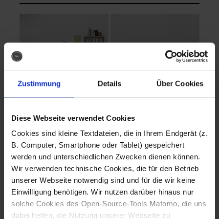
Zustimmung
Details
Über Cookies
Diese Webseite verwendet Cookies
EVA Cucina
EMMA + DANIEL
Cookies sind kleine Textdateien, die in Ihrem Endgerät (z.
Fotografo: Lorenz
Fotografo: Lorenz
B. Computer, Smartphone oder Tablet) gespeichert
Sternbach
Sternbach
werden und unterschiedlichen Zwecken dienen können.
Wir verwenden technische Cookies, die für den Betrieb
Download
Download
unserer Webseite notwendig sind und für die wir keine
Einwilligung benötigen. Wir nutzen darüber hinaus nur
solche Cookies des Open-Source-Tools Matomo, die uns
dabei helfen, die Nutzung unserer Webseite zu