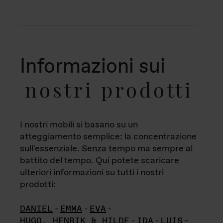
Informazioni sui
nostri prodotti
I nostri mobili si basano su un
atteggiamento semplice: la concentrazione
sull'essenziale. Senza tempo ma sempre al
battito del tempo. Qui potete scaricare
ulteriori informazioni su tutti i nostri
prodotti:
DANIEL
-
EMMA
-
EVA
-
HUGO, HENRIK & HILDE
-
IDA
-
LUIS
-