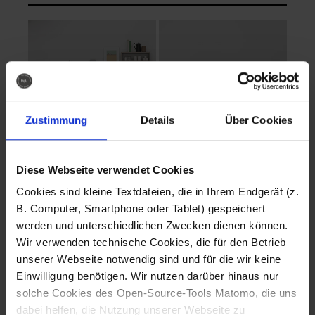
Zustimmung
Details
Über Cookies
Diese Webseite verwendet Cookies
EVA Cucina
EMMA + DANIEL
Cookies sind kleine Textdateien, die in Ihrem Endgerät (z.
Fotografo: Lorenz
Fotografo: Lorenz
B. Computer, Smartphone oder Tablet) gespeichert
Sternbach
Sternbach
werden und unterschiedlichen Zwecken dienen können.
Wir verwenden technische Cookies, die für den Betrieb
Download
Download
unserer Webseite notwendig sind und für die wir keine
Einwilligung benötigen. Wir nutzen darüber hinaus nur
solche Cookies des Open-Source-Tools Matomo, die uns
dabei helfen, die Nutzung unserer Webseite zu