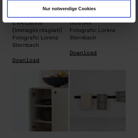
Nur notwendige Cookies
EVA Cucina
GUSTAV
(Immagini ritagliati)
Fotografo: Lorenz
Fotografo: Lorenz
Sternbach
Sternbach
Download
Download