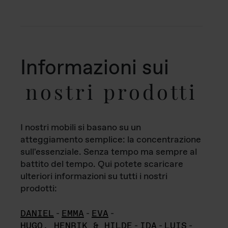
Informazioni sui
nostri prodotti
I nostri mobili si basano su un
atteggiamento semplice: la concentrazione
sull'essenziale. Senza tempo ma sempre al
battito del tempo. Qui potete scaricare
ulteriori informazioni su tutti i nostri
prodotti:
DANIEL
-
EMMA
-
EVA
-
HUGO, HENRIK & HILDE
-
IDA
-
LUIS
-