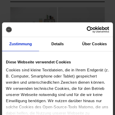
Zustimmung
Details
Über Cookies
Diese Webseite verwendet Cookies
EVA Cucina
EMMA + DANIEL
Cookies sind kleine Textdateien, die in Ihrem Endgerät (z.
Fotografo: Lorenz
Fotografo: Lorenz
B. Computer, Smartphone oder Tablet) gespeichert
Sternbach
Sternbach
werden und unterschiedlichen Zwecken dienen können.
Wir verwenden technische Cookies, die für den Betrieb
Download
Download
unserer Webseite notwendig sind und für die wir keine
Einwilligung benötigen. Wir nutzen darüber hinaus nur
solche Cookies des Open-Source-Tools Matomo, die uns
dabei helfen, die Nutzung unserer Webseite zu