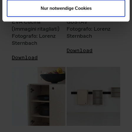
Nur notwendige Cookies
EVA Cucina
GUSTAV
(Immagini ritagliati)
Fotografo: Lorenz
Fotografo: Lorenz
Sternbach
Sternbach
Download
Download