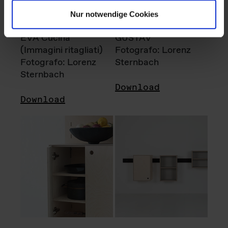
Nur notwendige Cookies
EVA Cucina
GUSTAV
(Immagini ritagliati)
Fotografo: Lorenz
Fotografo: Lorenz
Sternbach
Sternbach
Download
Download