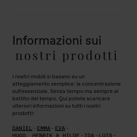
Informazioni sui
nostri prodotti
I nostri mobili si basano su un
atteggiamento semplice: la concentrazione
sull'essenziale. Senza tempo ma sempre al
battito del tempo. Qui potete scaricare
ulteriori informazioni su tutti i nostri
prodotti:
DANIEL
-
EMMA
-
EVA
-
HUGO, HENRIK & HILDE
-
IDA
-
LUIS
-