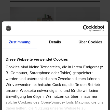
Zustimmung
Details
Über Cookies
Diese Webseite verwendet Cookies
EVA Cucina
EMMA + DANIEL
Cookies sind kleine Textdateien, die in Ihrem Endgerät (z.
Fotografo: Lorenz
Fotografo: Lorenz
B. Computer, Smartphone oder Tablet) gespeichert
Sternbach
Sternbach
werden und unterschiedlichen Zwecken dienen können.
Wir verwenden technische Cookies, die für den Betrieb
Download
Download
unserer Webseite notwendig sind und für die wir keine
Einwilligung benötigen. Wir nutzen darüber hinaus nur
solche Cookies des Open-Source-Tools Matomo, die uns
dabei helfen, die Nutzung unserer Webseite zu