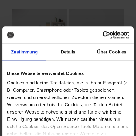
Zustimmung
Details
Über Cookies
Diese Webseite verwendet Cookies
EVA Cucina
EMMA + DANIEL
Cookies sind kleine Textdateien, die in Ihrem Endgerät (z.
Fotografo: Lorenz
Fotografo: Lorenz
B. Computer, Smartphone oder Tablet) gespeichert
Sternbach
Sternbach
werden und unterschiedlichen Zwecken dienen können.
Wir verwenden technische Cookies, die für den Betrieb
Download
Download
unserer Webseite notwendig sind und für die wir keine
Einwilligung benötigen. Wir nutzen darüber hinaus nur
solche Cookies des Open-Source-Tools Matomo, die uns
dabei helfen, die Nutzung unserer Webseite zu