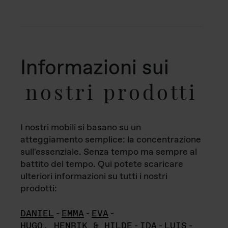
Informazioni sui
nostri prodotti
I nostri mobili si basano su un
atteggiamento semplice: la concentrazione
sull'essenziale. Senza tempo ma sempre al
battito del tempo. Qui potete scaricare
ulteriori informazioni su tutti i nostri
prodotti:
DANIEL
-
EMMA
-
EVA
-
HUGO, HENRIK & HILDE
-
IDA
-
LUIS
-