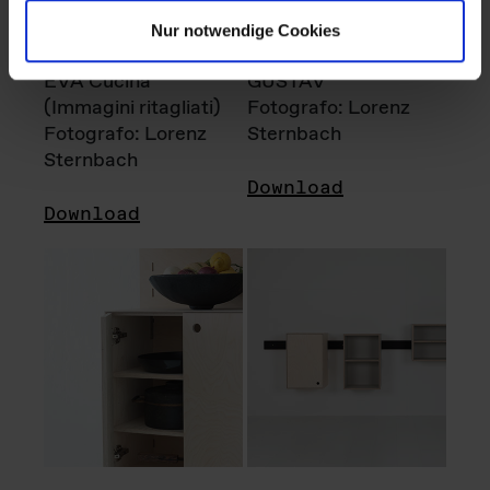
Nur notwendige Cookies
EVA Cucina
GUSTAV
(Immagini ritagliati)
Fotografo: Lorenz
Fotografo: Lorenz
Sternbach
Sternbach
Download
Download