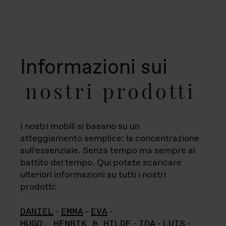
Informazioni sui
nostri prodotti
I nostri mobili si basano su un
atteggiamento semplice: la concentrazione
sull'essenziale. Senza tempo ma sempre al
battito del tempo. Qui potete scaricare
ulteriori informazioni su tutti i nostri
prodotti:
DANIEL
-
EMMA
-
EVA
-
HUGO, HENRIK & HILDE
-
IDA
-
LUIS
-