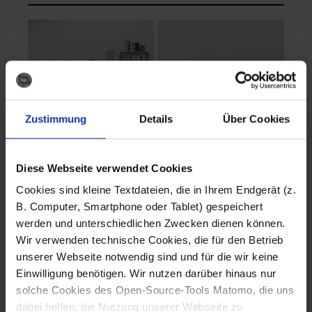
Zustimmung
Details
Über Cookies
Diese Webseite verwendet Cookies
EVA Cucina
EMMA + DANIEL
Cookies sind kleine Textdateien, die in Ihrem Endgerät (z.
Fotografo: Lorenz
Fotografo: Lorenz
B. Computer, Smartphone oder Tablet) gespeichert
Sternbach
Sternbach
werden und unterschiedlichen Zwecken dienen können.
Wir verwenden technische Cookies, die für den Betrieb
Download
Download
unserer Webseite notwendig sind und für die wir keine
Einwilligung benötigen. Wir nutzen darüber hinaus nur
solche Cookies des Open-Source-Tools Matomo, die uns
dabei helfen, die Nutzung unserer Webseite zu