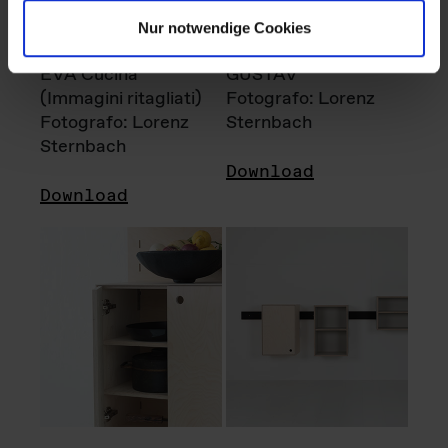
Nur notwendige Cookies
EVA Cucina
GUSTAV
(Immagini ritagliati)
Fotografo: Lorenz
Fotografo: Lorenz
Sternbach
Sternbach
Download
Download