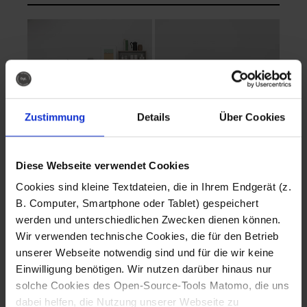
Zustimmung
Details
Über Cookies
Diese Webseite verwendet Cookies
EVA Cucina
EMMA + DANIEL
Cookies sind kleine Textdateien, die in Ihrem Endgerät (z.
Fotografo: Lorenz
Fotografo: Lorenz
B. Computer, Smartphone oder Tablet) gespeichert
Sternbach
Sternbach
werden und unterschiedlichen Zwecken dienen können.
Wir verwenden technische Cookies, die für den Betrieb
Download
Download
unserer Webseite notwendig sind und für die wir keine
Einwilligung benötigen. Wir nutzen darüber hinaus nur
solche Cookies des Open-Source-Tools Matomo, die uns
dabei helfen, die Nutzung unserer Webseite zu