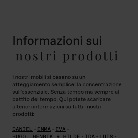
Informazioni sui
nostri prodotti
I nostri mobili si basano su un
atteggiamento semplice: la concentrazione
sull'essenziale. Senza tempo ma sempre al
battito del tempo. Qui potete scaricare
ulteriori informazioni su tutti i nostri
prodotti:
DANIEL
-
EMMA
-
EVA
-
HUGO, HENRIK & HILDE
-
IDA
-
LUIS
-