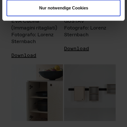
Nur notwendige Cookies
EVA Cucina
GUSTAV
(Immagini ritagliati)
Fotografo: Lorenz
Fotografo: Lorenz
Sternbach
Sternbach
Download
Download