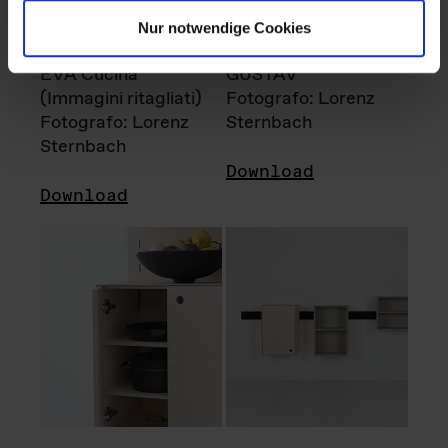
Nur notwendige Cookies
EVA Cucina
GUSTAV
(Immagini ritagliati)
Fotografo: Lorenz
Fotografo: Lorenz
Sternbach
Sternbach
Download
Download