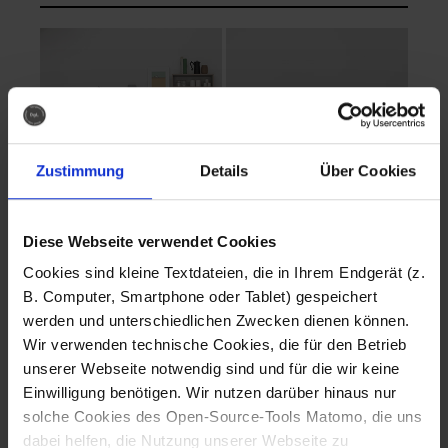
Zustimmung
Details
Über Cookies
Diese Webseite verwendet Cookies
EVA Cucina
EMMA + DANIEL
Cookies sind kleine Textdateien, die in Ihrem Endgerät (z.
Fotografo: Lorenz
Fotografo: Lorenz
B. Computer, Smartphone oder Tablet) gespeichert
Sternbach
Sternbach
werden und unterschiedlichen Zwecken dienen können.
Wir verwenden technische Cookies, die für den Betrieb
Download
Download
unserer Webseite notwendig sind und für die wir keine
Einwilligung benötigen. Wir nutzen darüber hinaus nur
solche Cookies des Open-Source-Tools Matomo, die uns
dabei helfen, die Nutzung unserer Webseite zu