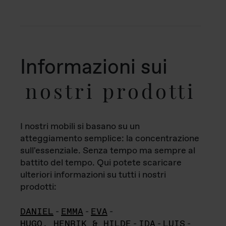
Informazioni sui
nostri prodotti
I nostri mobili si basano su un
atteggiamento semplice: la concentrazione
sull'essenziale. Senza tempo ma sempre al
battito del tempo. Qui potete scaricare
ulteriori informazioni su tutti i nostri
prodotti:
DANIEL
-
EMMA
-
EVA
-
HUGO, HENRIK & HILDE
-
IDA
-
LUIS
-