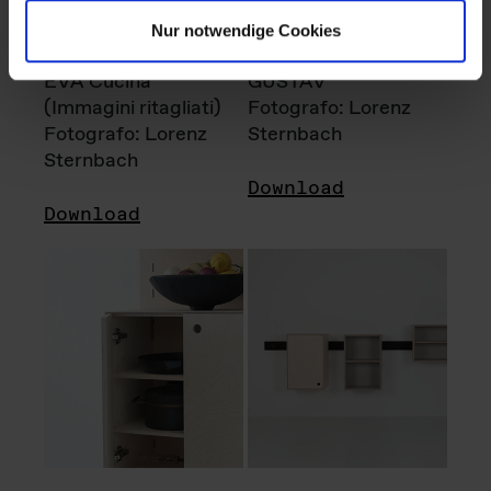
Nur notwendige Cookies
EVA Cucina
GUSTAV
(Immagini ritagliati)
Fotografo: Lorenz
Fotografo: Lorenz
Sternbach
Sternbach
Download
Download