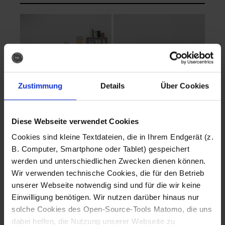
Zustimmung
Details
Über Cookies
Diese Webseite verwendet Cookies
EVA Cucina
EMMA + DANIEL
Cookies sind kleine Textdateien, die in Ihrem Endgerät (z.
Fotografo: Lorenz
Fotografo: Lorenz
B. Computer, Smartphone oder Tablet) gespeichert
Sternbach
Sternbach
werden und unterschiedlichen Zwecken dienen können.
Wir verwenden technische Cookies, die für den Betrieb
Download
Download
unserer Webseite notwendig sind und für die wir keine
Einwilligung benötigen. Wir nutzen darüber hinaus nur
solche Cookies des Open-Source-Tools Matomo, die uns
dabei helfen, die Nutzung unserer Webseite zu