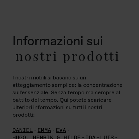
Informazioni sui
nostri prodotti
I nostri mobili si basano su un
atteggiamento semplice: la concentrazione
sull'essenziale. Senza tempo ma sempre al
battito del tempo. Qui potete scaricare
ulteriori informazioni su tutti i nostri
prodotti:
DANIEL
-
EMMA
-
EVA
-
HUGO, HENRIK & HILDE
-
IDA
-
LUIS
-