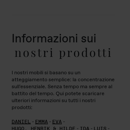
Informazioni sui
nostri prodotti
I nostri mobili si basano su un
atteggiamento semplice: la concentrazione
sull'essenziale. Senza tempo ma sempre al
battito del tempo. Qui potete scaricare
ulteriori informazioni su tutti i nostri
prodotti:
DANIEL
-
EMMA
-
EVA
-
HUGO, HENRIK & HILDE
-
IDA
-
LUIS
-