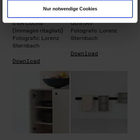
Nur notwendige Cookies
EVA Cucina
GUSTAV
(Immagini ritagliati)
Fotografo: Lorenz
Fotografo: Lorenz
Sternbach
Sternbach
Download
Download