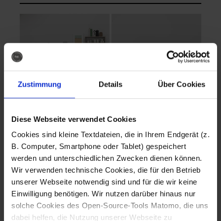
Zustimmung
Details
Über Cookies
Diese Webseite verwendet Cookies
EVA Cucina
EMMA + DANIEL
Cookies sind kleine Textdateien, die in Ihrem Endgerät (z.
Fotografo: Lorenz
Fotografo: Lorenz
B. Computer, Smartphone oder Tablet) gespeichert
Sternbach
Sternbach
werden und unterschiedlichen Zwecken dienen können.
Wir verwenden technische Cookies, die für den Betrieb
Download
Download
unserer Webseite notwendig sind und für die wir keine
Einwilligung benötigen. Wir nutzen darüber hinaus nur
solche Cookies des Open-Source-Tools Matomo, die uns
dabei helfen, die Nutzung unserer Webseite zu