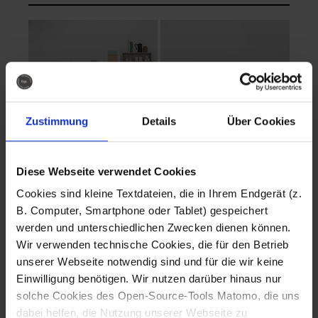
Zustimmung
Details
Über Cookies
Diese Webseite verwendet Cookies
EVA Cucina
EMMA + DANIEL
Cookies sind kleine Textdateien, die in Ihrem Endgerät (z.
Fotografo: Lorenz
Fotografo: Lorenz
B. Computer, Smartphone oder Tablet) gespeichert
Sternbach
Sternbach
werden und unterschiedlichen Zwecken dienen können.
Wir verwenden technische Cookies, die für den Betrieb
Download
Download
unserer Webseite notwendig sind und für die wir keine
Einwilligung benötigen. Wir nutzen darüber hinaus nur
solche Cookies des Open-Source-Tools Matomo, die uns
dabei helfen, die Nutzung unserer Webseite zu