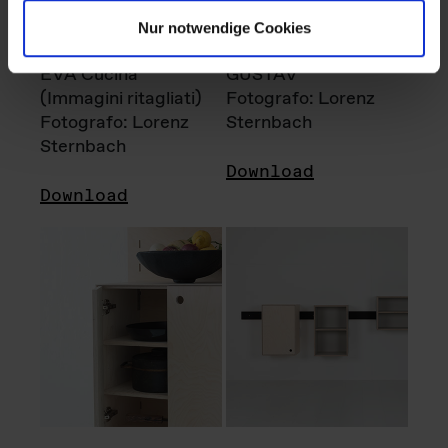
Nur notwendige Cookies
EVA Cucina
GUSTAV
(Immagini ritagliati)
Fotografo: Lorenz
Fotografo: Lorenz
Sternbach
Sternbach
Download
Download