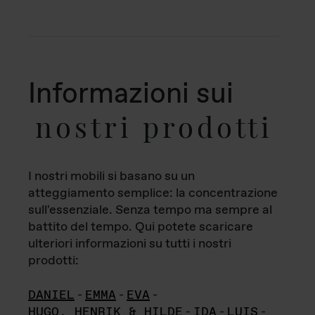
Informazioni sui
nostri prodotti
I nostri mobili si basano su un
atteggiamento semplice: la concentrazione
sull'essenziale. Senza tempo ma sempre al
battito del tempo. Qui potete scaricare
ulteriori informazioni su tutti i nostri
prodotti:
DANIEL
-
EMMA
-
EVA
-
HUGO, HENRIK & HILDE
-
IDA
-
LUIS
-