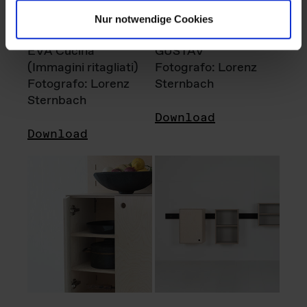
Nur notwendige Cookies
EVA Cucina
GUSTAV
(Immagini ritagliati)
Fotografo: Lorenz
Fotografo: Lorenz
Sternbach
Sternbach
Download
Download