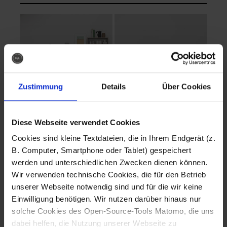
Zustimmung
Details
Über Cookies
Diese Webseite verwendet Cookies
EVA Cucina
EMMA + DANIEL
Cookies sind kleine Textdateien, die in Ihrem Endgerät (z.
Fotografo: Lorenz
Fotografo: Lorenz
B. Computer, Smartphone oder Tablet) gespeichert
Sternbach
Sternbach
werden und unterschiedlichen Zwecken dienen können.
Wir verwenden technische Cookies, die für den Betrieb
Download
Download
unserer Webseite notwendig sind und für die wir keine
Einwilligung benötigen. Wir nutzen darüber hinaus nur
solche Cookies des Open-Source-Tools Matomo, die uns
dabei helfen, die Nutzung unserer Webseite zu