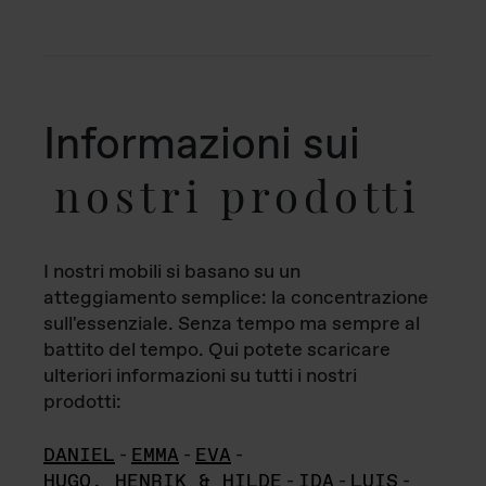
Informazioni sui
nostri prodotti
I nostri mobili si basano su un
atteggiamento semplice: la concentrazione
sull'essenziale. Senza tempo ma sempre al
battito del tempo. Qui potete scaricare
ulteriori informazioni su tutti i nostri
prodotti:
DANIEL
-
EMMA
-
EVA
-
HUGO, HENRIK & HILDE
-
IDA
-
LUIS
-