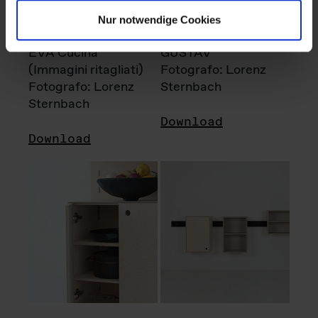
Nur notwendige Cookies
EVA Cucina
GUSTAV
(Immagini ritagliati)
Fotografo: Lorenz
Fotografo: Lorenz
Sternbach
Sternbach
Download
Download