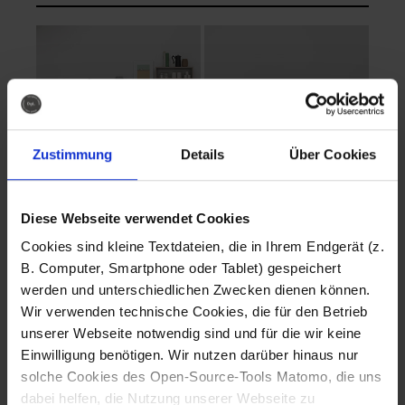
Zustimmung
Details
Über Cookies
Diese Webseite verwendet Cookies
EVA Cucina
EMMA + DANIEL
Cookies sind kleine Textdateien, die in Ihrem Endgerät (z.
Fotografo: Lorenz
Fotografo: Lorenz
B. Computer, Smartphone oder Tablet) gespeichert
Sternbach
Sternbach
werden und unterschiedlichen Zwecken dienen können.
Wir verwenden technische Cookies, die für den Betrieb
Download
Download
unserer Webseite notwendig sind und für die wir keine
Einwilligung benötigen. Wir nutzen darüber hinaus nur
solche Cookies des Open-Source-Tools Matomo, die uns
dabei helfen, die Nutzung unserer Webseite zu