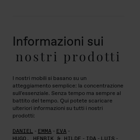
Informazioni sui
nostri prodotti
I nostri mobili si basano su un
atteggiamento semplice: la concentrazione
sull'essenziale. Senza tempo ma sempre al
battito del tempo. Qui potete scaricare
ulteriori informazioni su tutti i nostri
prodotti:
DANIEL
-
EMMA
-
EVA
-
HUGO, HENRIK & HILDE
-
IDA
-
LUIS
-