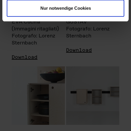
Nur notwendige Cookies
EVA Cucina
GUSTAV
(Immagini ritagliati)
Fotografo: Lorenz
Fotografo: Lorenz
Sternbach
Sternbach
Download
Download