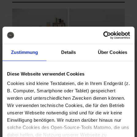
Zustimmung
Details
Über Cookies
Diese Webseite verwendet Cookies
EVA Cucina
EMMA + DANIEL
Cookies sind kleine Textdateien, die in Ihrem Endgerät (z.
Fotografo: Lorenz
Fotografo: Lorenz
B. Computer, Smartphone oder Tablet) gespeichert
Sternbach
Sternbach
werden und unterschiedlichen Zwecken dienen können.
Wir verwenden technische Cookies, die für den Betrieb
Download
Download
unserer Webseite notwendig sind und für die wir keine
Einwilligung benötigen. Wir nutzen darüber hinaus nur
solche Cookies des Open-Source-Tools Matomo, die uns
dabei helfen, die Nutzung unserer Webseite zu