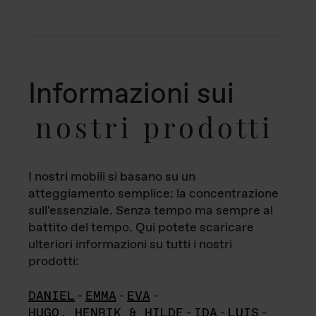
Informazioni sui
nostri prodotti
I nostri mobili si basano su un
atteggiamento semplice: la concentrazione
sull'essenziale. Senza tempo ma sempre al
battito del tempo. Qui potete scaricare
ulteriori informazioni su tutti i nostri
prodotti:
DANIEL
-
EMMA
-
EVA
-
HUGO, HENRIK & HILDE
-
IDA
-
LUIS
-