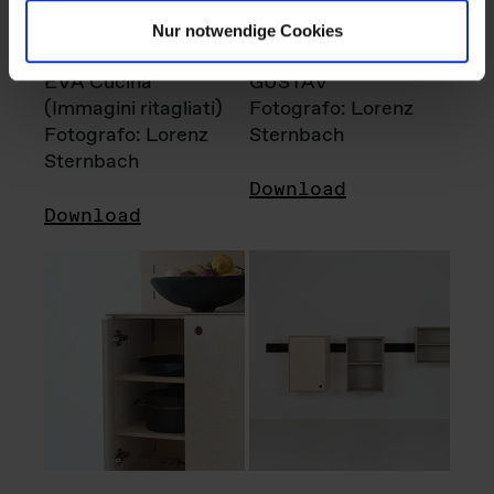
Nur notwendige Cookies
EVA Cucina
GUSTAV
(Immagini ritagliati)
Fotografo: Lorenz
Fotografo: Lorenz
Sternbach
Sternbach
Download
Download