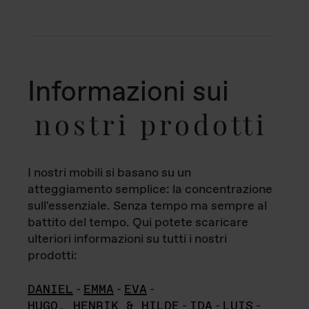
Informazioni sui
nostri prodotti
I nostri mobili si basano su un
atteggiamento semplice: la concentrazione
sull'essenziale. Senza tempo ma sempre al
battito del tempo. Qui potete scaricare
ulteriori informazioni su tutti i nostri
prodotti:
DANIEL
-
EMMA
-
EVA
-
HUGO, HENRIK & HILDE
-
IDA
-
LUIS
-