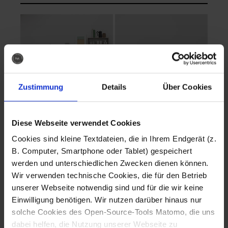
Zustimmung
Details
Über Cookies
Diese Webseite verwendet Cookies
EVA Cucina
EMMA + DANIEL
Cookies sind kleine Textdateien, die in Ihrem Endgerät (z.
Fotografo: Lorenz
Fotografo: Lorenz
B. Computer, Smartphone oder Tablet) gespeichert
Sternbach
Sternbach
werden und unterschiedlichen Zwecken dienen können.
Wir verwenden technische Cookies, die für den Betrieb
Download
Download
unserer Webseite notwendig sind und für die wir keine
Einwilligung benötigen. Wir nutzen darüber hinaus nur
solche Cookies des Open-Source-Tools Matomo, die uns
dabei helfen, die Nutzung unserer Webseite zu