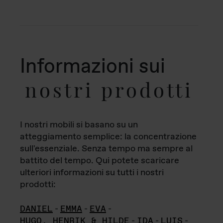
Informazioni sui
nostri prodotti
I nostri mobili si basano su un
atteggiamento semplice: la concentrazione
sull'essenziale. Senza tempo ma sempre al
battito del tempo. Qui potete scaricare
ulteriori informazioni su tutti i nostri
prodotti:
DANIEL
-
EMMA
-
EVA
-
HUGO, HENRIK & HILDE
-
IDA
-
LUIS
-