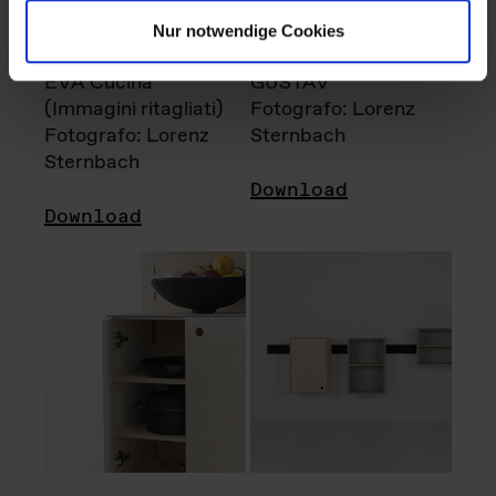
Nur notwendige Cookies
EVA Cucina
GUSTAV
(Immagini ritagliati)
Fotografo: Lorenz
Fotografo: Lorenz
Sternbach
Sternbach
Download
Download