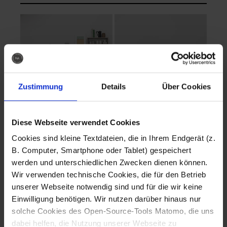
Zustimmung
Details
Über Cookies
Diese Webseite verwendet Cookies
EVA Cucina
EMMA + DANIEL
Cookies sind kleine Textdateien, die in Ihrem Endgerät (z.
Fotografo: Lorenz
Fotografo: Lorenz
B. Computer, Smartphone oder Tablet) gespeichert
Sternbach
Sternbach
werden und unterschiedlichen Zwecken dienen können.
Wir verwenden technische Cookies, die für den Betrieb
Download
Download
unserer Webseite notwendig sind und für die wir keine
Einwilligung benötigen. Wir nutzen darüber hinaus nur
solche Cookies des Open-Source-Tools Matomo, die uns
dabei helfen, die Nutzung unserer Webseite zu