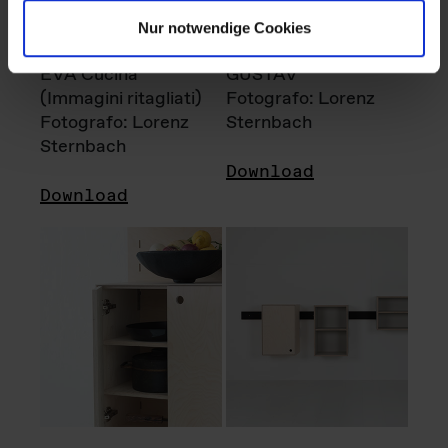
Nur notwendige Cookies
EVA Cucina
GUSTAV
(Immagini ritagliati)
Fotografo: Lorenz
Fotografo: Lorenz
Sternbach
Sternbach
Download
Download