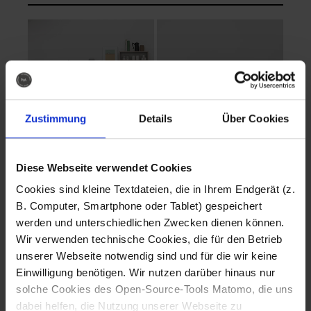
Zustimmung
Details
Über Cookies
Diese Webseite verwendet Cookies
EVA Cucina
EMMA + DANIEL
Cookies sind kleine Textdateien, die in Ihrem Endgerät (z.
Fotografo: Lorenz
Fotografo: Lorenz
B. Computer, Smartphone oder Tablet) gespeichert
Sternbach
Sternbach
werden und unterschiedlichen Zwecken dienen können.
Wir verwenden technische Cookies, die für den Betrieb
Download
Download
unserer Webseite notwendig sind und für die wir keine
Einwilligung benötigen. Wir nutzen darüber hinaus nur
solche Cookies des Open-Source-Tools Matomo, die uns
dabei helfen, die Nutzung unserer Webseite zu