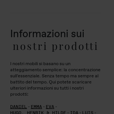
Informazioni sui
nostri prodotti
I nostri mobili si basano su un
atteggiamento semplice: la concentrazione
sull'essenziale. Senza tempo ma sempre al
battito del tempo. Qui potete scaricare
ulteriori informazioni su tutti i nostri
prodotti:
DANIEL
-
EMMA
-
EVA
-
HUGO, HENRIK & HILDE
-
IDA
-
LUIS
-